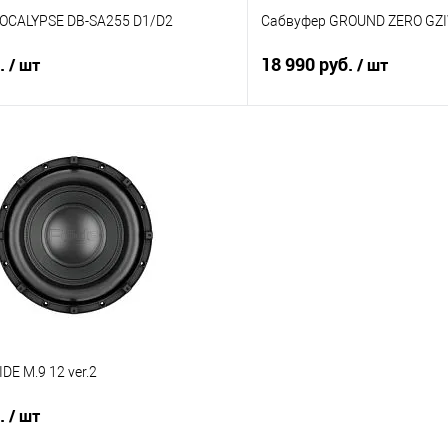
OCALYPSE DB-SA255 D1/D2
Сабвуфер GROUND ZERO GZ
б.
18 990 руб.
/ шт
/ шт
В корзину
В корз
В избранное
Сравнение
DE M.9 12 ver.2
б.
/ шт