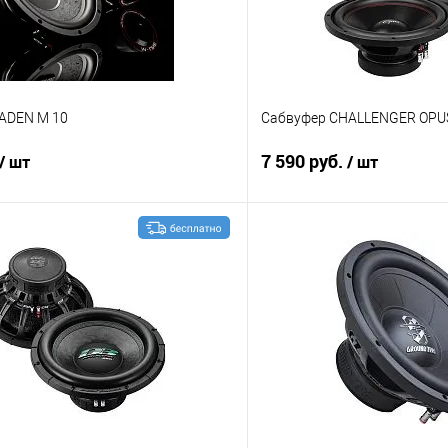
ADEN M 10
Сабвуфер CHALLENGER OPU
7 590 руб.
/ шт
/ шт
В корзину
В корз
В избранное
Сравнение