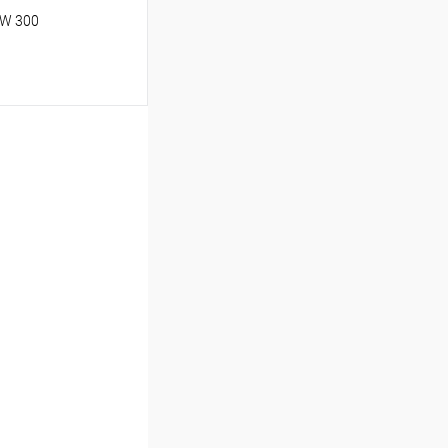
IW 300
ину
В избранное