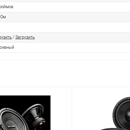
дюймов
 Ом
рузить
/
Загрузить
сивный