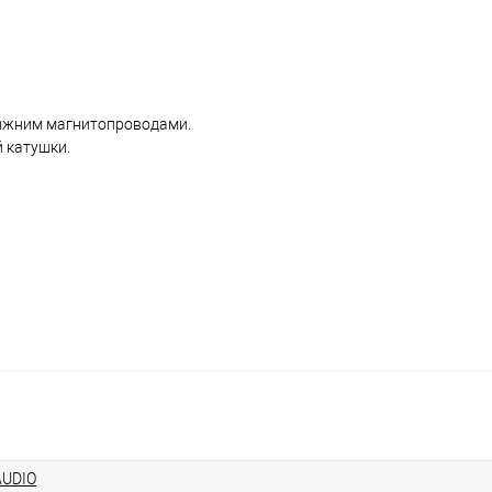
ижним магнитопроводами.
 катушки.
AUDIO