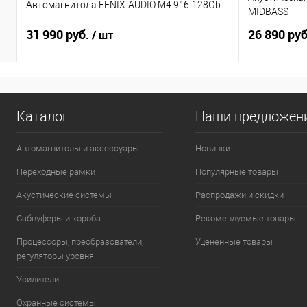
Автомагнитола FENIX-AUDIO M4 9" 6-128Gb
MIDBASS
31 990 руб.
26 890 ру
/ шт
Каталог
Наши предложен
Автомагнитолы и аксессуары
Новинки
Переходные рамки
Популярные товары
Акустические системы
Распродажи и скидки
Сабвуферы и короба
Рекомендуемые товары
Процессоры, преобразователи,
Уцененные товары
регуляторы уровня
Усилители
Охранные системы