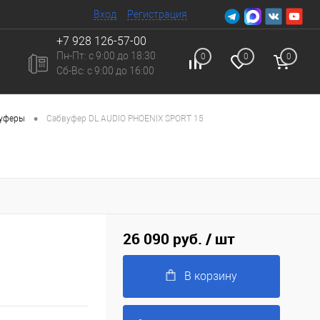
Вход
Регистрация
+7 928 126-57-00
Пн-Пт: с 9:00 до 18:30
0
0
0
Сб-Вc: с 9:00 до 16:00
•
вуферы
Сабвуфер DL AUDIO PHOENIX SPORT 15
26 090 руб.
/ шт
В корзину