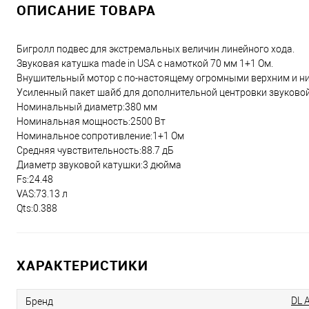
ОПИСАНИЕ ТОВАРА
Бигролл подвес для экстремальных величин линейного хода.
Звуковая катушка made in USA с намоткой 70 мм 1+1 Ом.
Внушительный мотор с по-настоящему огромными верхним и н
Усиленный пакет шайб для дополнительной центровки звуковой
Номинальный диаметр:380 мм
Номинальная мощность:2500 Вт
Номинальное сопротивление:1+1 Ом
Средняя чувствительность:88.7 дБ
Диаметр звуковой катушки:3 дюйма
Fs:24.48
VAS:73.13 л
Qts:0.388
ХАРАКТЕРИСТИКИ
DL 
Бренд