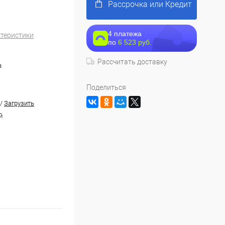
Рассрочка или Кредит
4 платежа
ктеристики
по
6 523 руб.
Рассчитать доставку
в
Поделиться
/
Загрузить
й