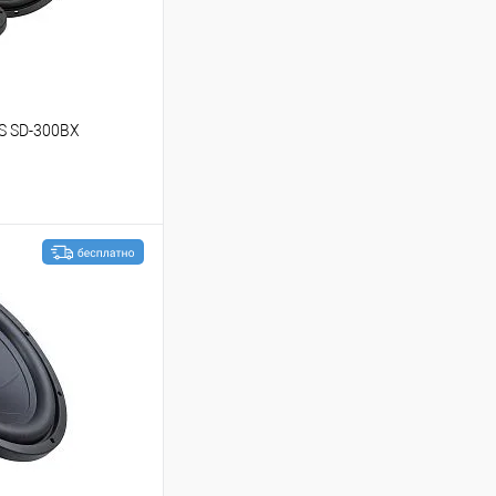
S SD-300BX
ину
В избранное