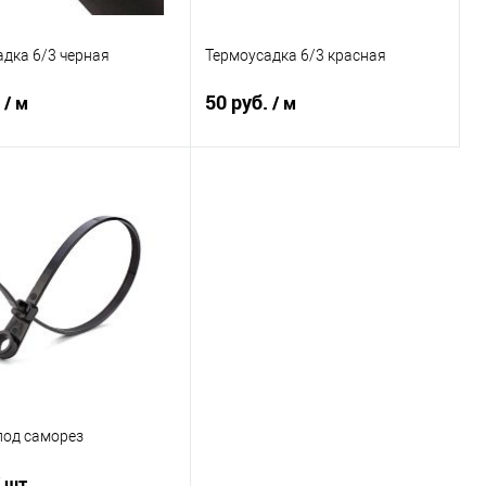
дка 6/3 черная
Термоусадка 6/3 красная
.
50 руб.
/ м
/ м
В корзину
В корзину
внению
В избранное
К сравнению
В избранное
под саморез
/ шт