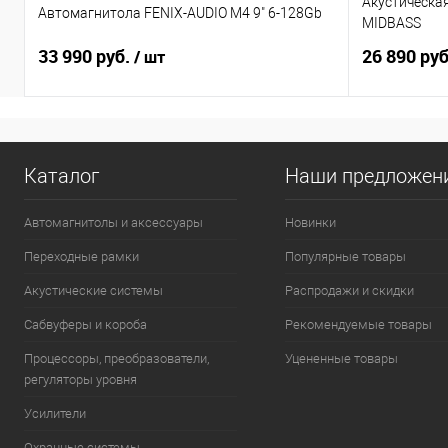
Акустическа
Автомагнитола FENIX-AUDIO M4 9" 6-128Gb
MIDBASS
33 990 руб.
26 890 ру
/ шт
Каталог
Наши предложен
Автомагнитолы и аксессуары
Новинки
Переходные рамки
Популярные товары
Акустические системы
Распродажи и скидки
Сабвуферы и короба
Рекомендуемые товары
Процессоры, преобразователи,
Уцененные товары
регуляторы уровня
Усилители
Охранные системы