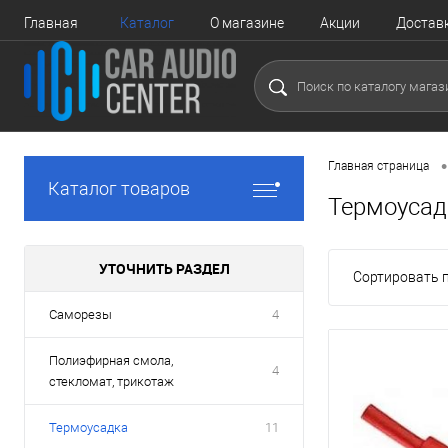
Главная
Каталог
О магазине
Акции
Достав
•
Главная страница
Каталог товаров
Термоусад
УТОЧНИТЬ РАЗДЕЛ
Сортировать п
Саморезы
4
Полиэфирная смола,
4
стекломат, трикотаж
Термоусадка
11