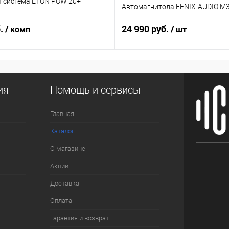
я система ETON POW 20+
Автомагнитола FENIX-AUDIO M3
б.
24 990 руб.
/ комп
/ шт
ия
Помощь и сервисы
Главная
Каталог
О магазине
Акции
Доставка
Оплата
Гарантия и возврат