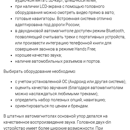
аудио-контента с SD-карт, флеш-носителей;
при наличии LCD-экрана с помощью головного
оборудования можно смотреть видео прямо в авто;
готовые навигаторы. Встроенная система отлично
адаптирована под дороги России;
в двухдиновой автомагнитоле доступен режим Bluetooth,
позволяющий считывать треки с портативных устройств,
или произвести интеграцию телефонной книги для
совершения звонков в режиме Hands Free;
хорошее качество звука;
наличие автомобильных разъемов и портов.
Выбирать оборудование необходимо:
с учетом установленной ОС (Андроид или другая система);
оценить качество звучания (благодаря автомагнитолам
можно наслаждаться любимыми треками);
определить набор полезных опций, навигацию;
ориентироваться по ценам и брендам.
В штатных автомагнитолах основной упор делался на
качественное воспроизведение звука. Головное двух-din
устройство имеет более широкие возможности. При