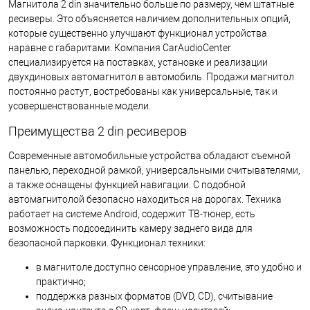
Магнитола 2 din значительно больше по размеру, чем штатные
ресиверы. Это объясняется наличием дополнительных опций,
которые существенно улучшают функционал устройства
наравне с габаритами. Компания CarAudioCenter
специализируется на поставках, установке и реализации
двухдиновых автомагнитол в автомобиль. Продажи магнитол
постоянно растут, востребованы как универсальные, так и
усовершенствованные модели.
Преимущества 2 din ресиверов
Современные автомобильные устройства обладают съемной
панелью, переходной рамкой, универсальными считывателями,
а также оснащены функцией навигации. С подобной
автомагнитолой безопасно находиться на дорогах. Техника
работает на системе Android, содержит ТВ-тюнер, есть
возможность подсоединить камеру заднего вида для
безопасной парковки. Функционал техники:
в магнитоле доступно сенсорное управление, это удобно и
практично;
поддержка разных форматов (DVD, CD), считывание