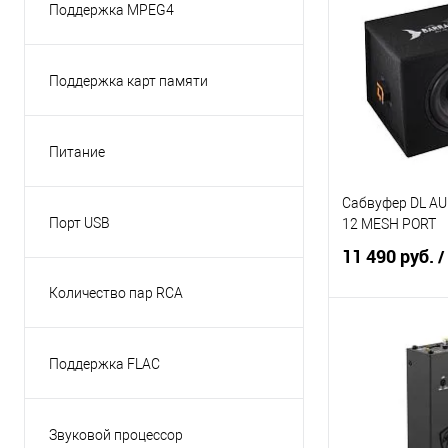
Поддержка MPEG4
Нет
(1)
Сравнение
Поддержка карт памяти
Нет
(1)
Питание
12В
(1)
Сабвуфер DL A
Порт USB
12 MESH PORT
Фронтальный
(1)
11 490 руб.
/
Количество пар RCA
6 пар
(1)
В 
Поддержка FLAC
Да
(1)
Сравнение
Звуковой процессор