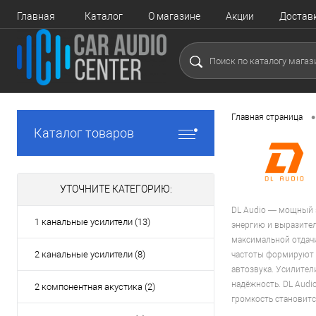
Главная
Каталог
О магазине
Акции
Достав
•
Главная страница
Каталог товаров
УТОЧНИТЕ КАТЕГОРИЮ:
DL Audio — мощный з
1 канальные усилители (13)
энергию и выразител
максимальной отдачи
2 канальные усилители (8)
частоты формируют з
автозвука. Усилител
надёжность. DL Audio
2 компонентная акустика (2)
громкость становитс