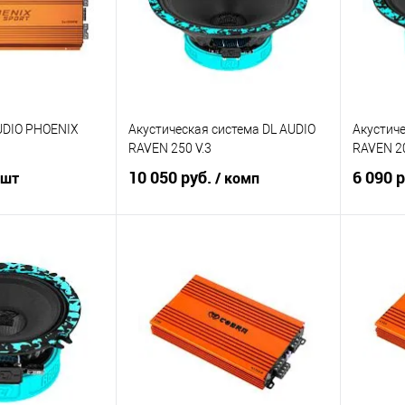
UDIO PHOENIX
Акустическая система DL AUDIO
Акустиче
RAVEN 250 V.3
RAVEN 20
10 050 руб.
6 090 
 шт
/ комп
корзину
В корзину
В избранное
Сравнение
В избранное
Сравн