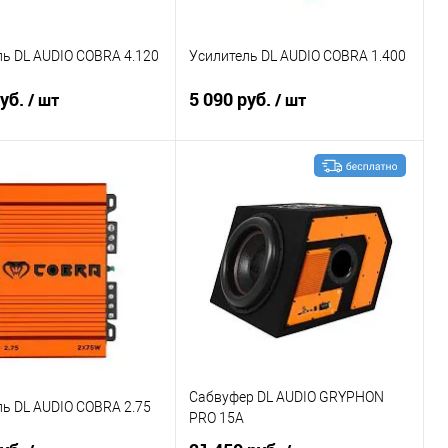
ь DL AUDIO COBRA 4.120
Усилитель DL AUDIO COBRA 1.400
руб.
5 090 руб.
/ шт
/ шт
В корзину
В корзину
ение
В избранное
Сравнение
В избранное
Сабвуфер DL AUDIO GRYPHON
ь DL AUDIO COBRA 2.75
PRO 15A