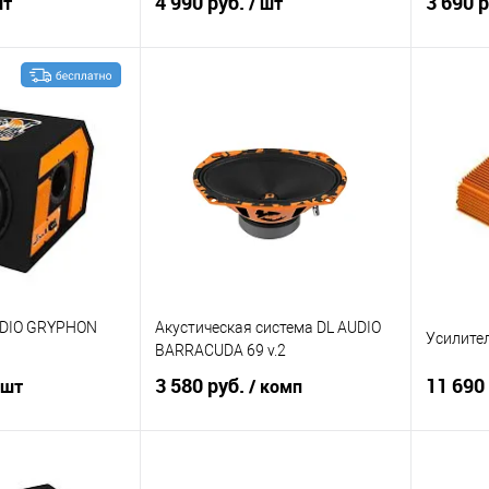
4 990 руб.
3 690 
шт
/ шт
корзину
В корзину
В избранное
Сравнение
В избранное
Сравн
UDIO GRYPHON
Акустическая система DL AUDIO
Усилител
BARRACUDA 69 v.2
3 580 руб.
11 690
 шт
/ комп
корзину
В корзину