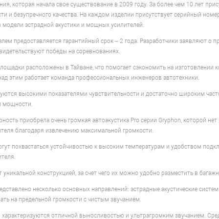
ания, которая начала свое существование в 2009 году. За более чем 10 лет п
ти и безупречного качества. На каждом изделии присутствует серийный номе
в модели эстрадной акустики и мощных усилителей.
ем предоставляется гарантийный срок – 2 года. Разработчики заявляют о п
свидетельствуют победы на соревнованиях.
лощадки расположены в Тайване, что помогает сэкономить на изготовлении 
над этим работает команда профессиональных инженеров автотехники.
зуются высокими показателями чувствительности и достаточно широким час
й мощности.
ость приобрела очень громкая автоакустика Pro серии Gryphon, которой нет
ителя благодаря извлечению максимальной громкости.
огут похвастаться устойчивостью к высоким температурам и удобством под
теля.
уникальной конструкцией, за счет чего их можно удобно разместить в багажн
редставлено несколько основных направлений: эстрадные акустические систе
ать на предельной громкости с чистым звучанием.
 характеризуются отличной выносливостью и ультрагромким звучанием. Сред