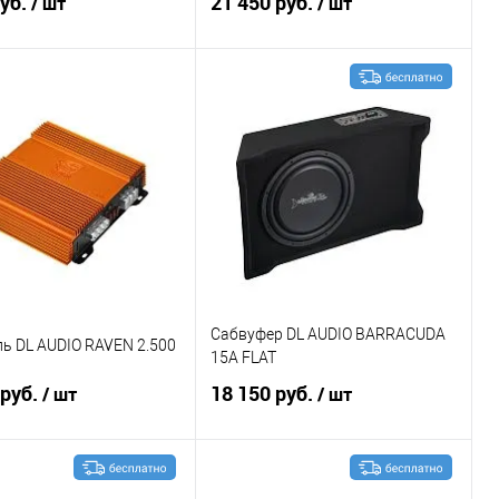
руб.
21 450 руб.
/ шт
/ шт
В корзину
В корзину
ение
В избранное
Сравнение
В избранное
Сабвуфер DL AUDIO BARRACUDA
ь DL AUDIO RAVEN 2.500
15A FLAT
 руб.
18 150 руб.
/ шт
/ шт
В корзину
В корзину