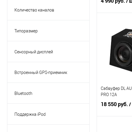
4 990 руб.
/ 
(3)
Показать ещё 1
Количество каналов
Медь
(8)
2
(3)
В 
Типоразмер
1-din
(1)
Сравнение
Сенсорный дисплей
Нет
(1)
Встроенный GPS-приемник
Нет
(1)
Сабвуфер DL A
Bluetooth
PRO 12A
Есть
(1)
18 550 руб.
/
Поддержка iPod
Нет
(1)
В 