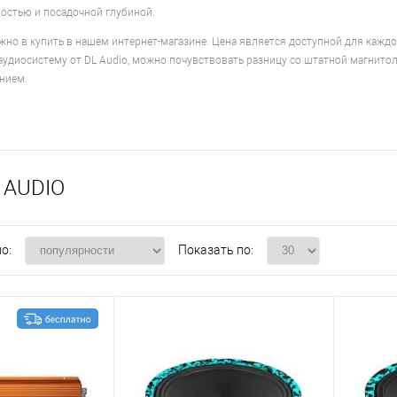
остью и посадочной глубиной.
но в купить в нашем интернет-магазине. Цена является доступной для каждо
аудиосистему от DL Audio, можно почувствовать разницу со штатной магнит
нием.
 AUDIO
о:
Показать по: