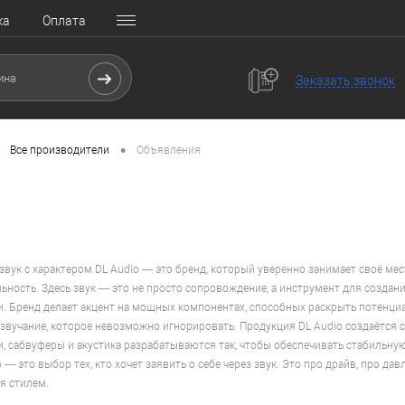
ка
Оплата
Заказать звонок
•
Все производители
Объявления
вук с характером DL Audio — это бренд, который уверенно занимает своё мест
ьность. Здесь звук — это не просто сопровождение, а инструмент для созда
. Бренд делает акцент на мощных компонентах, способных раскрыть потенциа
вучание, которое невозможно игнорировать. Продукция DL Audio создаётся с
и, сабвуферы и акустика разрабатываются так, чтобы обеспечивать стабильную
 — это выбор тех, кто хочет заявить о себе через звук. Это про драйв, про д
я стилем.