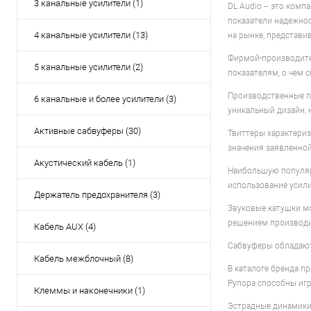
3 канальные усилители (1)
DL Audio – это комп
показатели надежнос
4 канальные усилители (13)
на рынке, представи
Фирмой-производител
5 канальные усилители (2)
показателям, о чем 
Производственные п
6 канальные и более усилители (3)
уникальный дизайн, 
Активные сабвуферы (30)
Твиттеры характери
значения заявленно
Акустический кабель (1)
Наибольшую популярн
использование усил
Держатель предохранителя (3)
Звуковые катушки м
решением производи
Кабель AUX (4)
Сабвуферы обладают 
Кабель межблочный (8)
В каталоге бренда п
Рупора способны игр
Клеммы и наконечники (1)
Эстрадные динамики