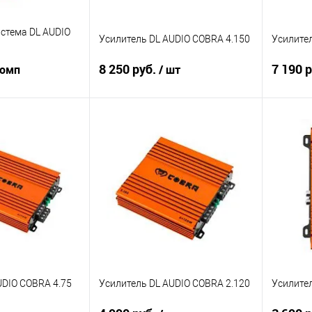
истема DL AUDIO
Усилитель DL AUDIO COBRA 4.150
Усилител
8 250 руб.
7 190 
комп
/ шт
корзину
В корзину
В избранное
Сравнение
В избранное
Сравн
UDIO COBRA 4.75
Усилитель DL AUDIO COBRA 2.120
Усилител