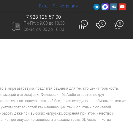
Вход
Регистрация
+7 928 126-57-00
Пн-Пт: с 9:00 до 18:30
0
0
0
Сб-Вc: с 9:00 до 16:00
о в мире автозвука, предлагая решения для тех, кто ценит громкость,
ния эмоций и атмосферы. Философия DL Audio строится вокруг
л системы на полную: плотный бас, яркая середина и пробивные высокие
 учётом потребностей как начинающих, так и опытных любителей
 работу даже при высоких нагрузках, сохраняя при этом качество и
авление, про ощущение мощности в каждом треке. DL Audio — когда