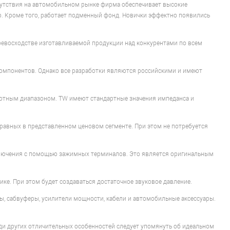
рисутствия на автомобильном рынке фирма обеспечивает высокие
р. Кроме того, работает подменный фонд. Новички эффектно появились
ревосходстве изготавливаемой продукции над конкурентами по всем
компонентов. Однако все разработки являются российскими и имеют
тотным диапазоном. TW имеют стандартные значения импеданса и
 равных в представленном ценовом сегменте. При этом не потребуется
ключения с помощью зажимных терминалов. Это является оригинальным
ике. При этом будет создаваться достаточное звуковое давление.
мы, сабвуферы, усилители мощности, кабели и автомобильные аксессуары.
и других отличительных особенностей следует упомянуть об идеальном