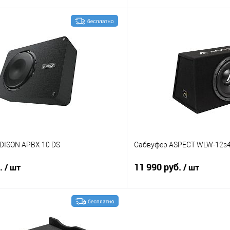
В корзину
В корз
В избранное
Сравнение
DISON APBX 10 DS
Сабвуфер ASPECT WLW-12s
б.
11 990 руб.
/ шт
/ шт
В корзину
В корз