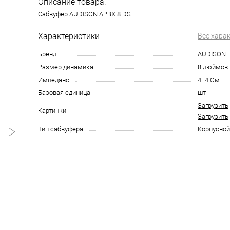
Описание товара:
Сабвуфер AUDISON APBX 8 DS
Характеристики:
Все хара
Бренд
AUDISON
Размер динамика
8 дюймов
Импеданс
4+4 Ом
Базовая единица
шт
Загрузить
Картинки
Загрузить
Тип сабвуфера
Корпусной