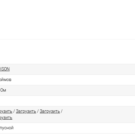
ISON
юймов
 Ом
рузить
/
Загрузить
/
Загрузить
/
рузить
пусной