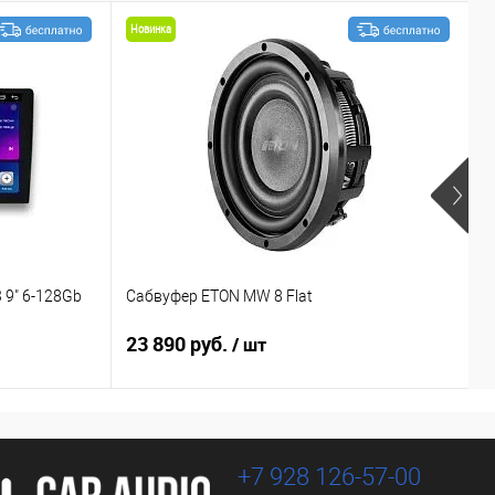
Новинка
 9" 6-128Gb
Сабвуфер ETON MW 8 Flat
С
23 890 руб.
1
/ шт
+7 928 126-57-00