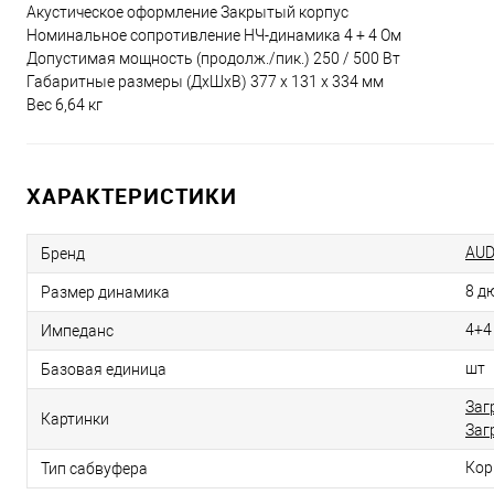
Акустическое оформление Закрытый корпус
Номинальное сопротивление НЧ-динамика 4 + 4 Ом
Допустимая мощность (продолж./пик.) 250 / 500 Вт
Габаритные размеры (ДхШхВ) 377 х 131 х 334 мм
Вес 6,64 кг
ХАРАКТЕРИСТИКИ
AUD
Бренд
8 д
Размер динамика
4+4
Импеданс
шт
Базовая единица
Заг
Картинки
Заг
Кор
Тип сабвуфера