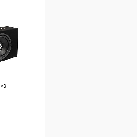
ину
В избранное
4VB
ину