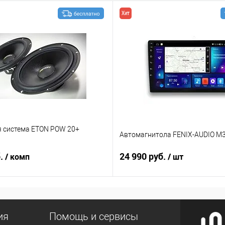
Хит
я система ETON POW 20+
Автомагнитола FENIX-AUDIO M3
б.
24 990 руб.
/ комп
/ шт
ия
Помощь и сервисы