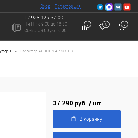
Вход
Регистрация
+7 928 126-57-00
Пн-Пт: с 9:00 до 18:30
0
0
0
Сб-Вc: с 9:00 до 16:00
•
вуферы
Сабвуфер AUDISON APBX 8 DS
37 290 руб.
/ шт
В корзину