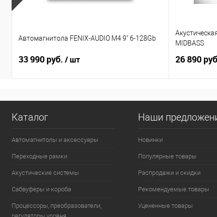
Акустическа
Автомагнитола FENIX-AUDIO M4 9" 6-128Gb
MIDBASS
33 990 руб.
26 890 ру
/ шт
Каталог
Наши предложен
Автомагнитолы и аксессуары
Новинки
Переходные рамки
Популярные товары
Акустические системы
Распродажи и скидки
Сабвуферы и короба
Рекомендуемые товары
Процессоры, преобразователи,
Уцененные товары
регуляторы уровня