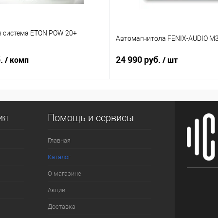
я система ETON POW 20+
Автомагнитола FENIX-AUDIO M3
б.
24 990 руб.
/ комп
/ шт
ия
Помощь и сервисы
Главная
Каталог
О магазине
Акции
Доставка