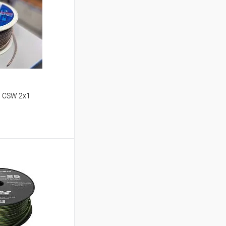
X CSW 2x1
ину
В избранное