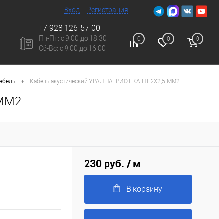
Вход
Регистрация
+7 928 126-57-00
Пн-Пт: с 9:00 до 18:30
0
0
0
Сб-Вc: с 9:00 до 16:00
•
абель
Кабель акустический УРАЛ ПАТРИОТ КА-ПТ 2Х2,5 ММ2
 ММ2
230 руб.
/ м
В корзину