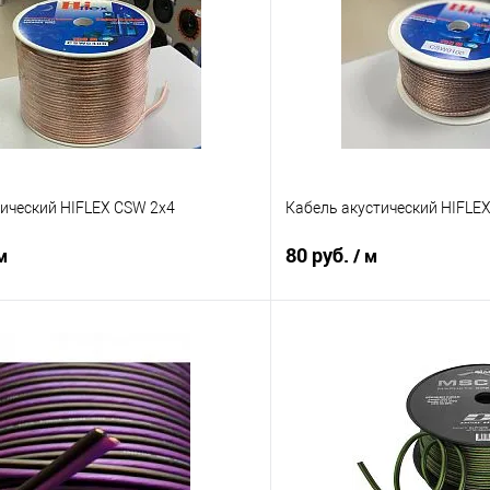
тический HIFLEX CSW 2x4
Кабель акустический HIFLE
80 руб.
м
/ м
В корзину
В корз
В избранное
Сравнение