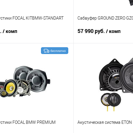
устики FOCAL KITBMW-STANDART
Сабвуфер GROUND ZERO G
б.
57 990 руб.
/ комп
/ комп
В корзину
В корз
В избранное
Сравнение
устики FOCAL BMW PREMIUM
Акустическая система ETON