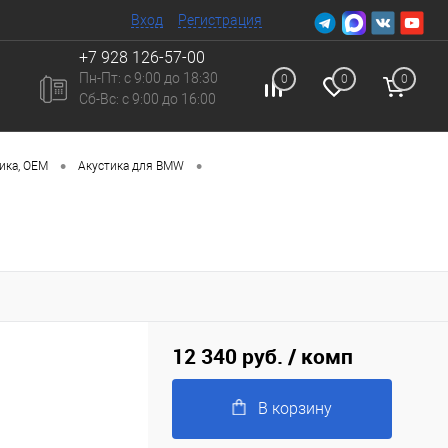
Вход
Регистрация
+7 928 126-57-00
Пн-Пт: с 9:00 до 18:30
0
0
0
Сб-Вc: с 9:00 до 16:00
•
•
ика, ОЕМ
Акустика для BMW
12 340 руб.
/ комп
В корзину