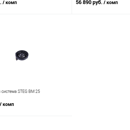
б.
56 890 руб.
/ комп
/ комп
В корзину
В корз
В избранное
Сравнение
я система STEG BM 25
/ комп
В корзину