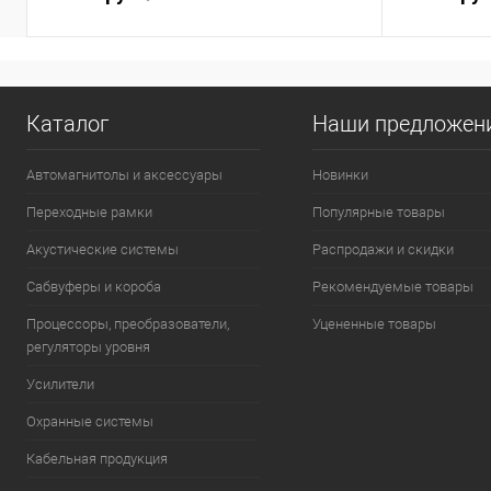
Каталог
Наши предложен
Автомагнитолы и аксессуары
Новинки
Переходные рамки
Популярные товары
Акустические системы
Распродажи и скидки
Сабвуферы и короба
Рекомендуемые товары
Процессоры, преобразователи,
Уцененные товары
регуляторы уровня
Усилители
Охранные системы
Кабельная продукция