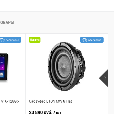
ТОВАРЫ
Новинка
 9" 6-128Gb
Сабвуфер ETON MW 8 Flat
С
23 890 руб.
1
/ шт