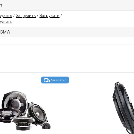
п
рузить
/
Загрузить
/
Загрузить
/
рузить
я BMW