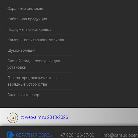
Охранные системы
Кабельная продукция
Подиумы, полки, кольца
Камеры, парктроники, зеркала
Шумоизоляция
Сделай сам, аксессуары для
установки
Генераторы, аккумуляторы,
зарядные устройства
Салон и интерьер
© web-aim.ru 2013-2026
ОБРАТНАЯ СВЯЗЬ
+7 928 126-57-00
info@caraudiocent