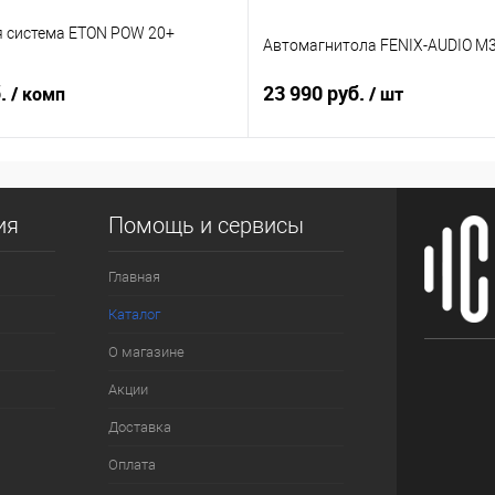
я система ETON POW 20+
Автомагнитола FENIX-AUDIO M3
б.
23 990 руб.
/ комп
/ шт
ия
Помощь и сервисы
Главная
Каталог
О магазине
Акции
Доставка
Оплата