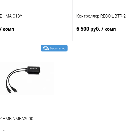
Z HMA C13Y
Контроллер RECOIL BTR-2
6 500 руб.
/ комп
/ комп
В корзину
В корз
В избранное
Сравнение
TZ HMB NMEA2000