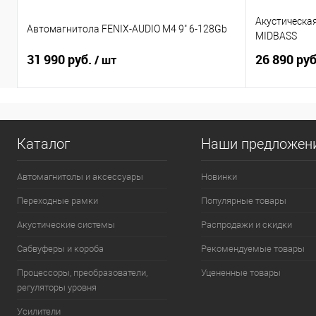
Акустическа
Автомагнитола FENIX-AUDIO M4 9" 6-128Gb
MIDBASS
31 990 руб.
26 890 ру
/ шт
Каталог
Наши предложен
Автомагнитолы и аксессуары
Новинки
Переходные рамки
Популярные товары
Акустические системы
Распродажи и скидки
Сабвуферы и короба
Рекомендуемые товары
Процессоры, преобразователи,
Уцененные товары
регуляторы уровня
Усилители