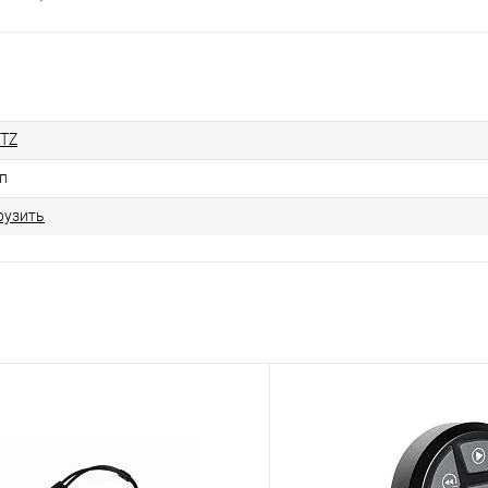
TZ
п
рузить