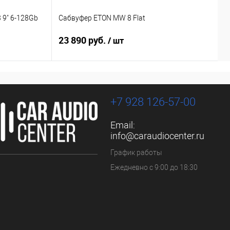
 9" 6-128Gb
Сабвуфер ETON MW 8 Flat
С
23 890 руб.
1
/ шт
+7 928 126-57-00
Email:
info@caraudiocenter.ru
График работы
Ежедневно с 9:00 до 18:30