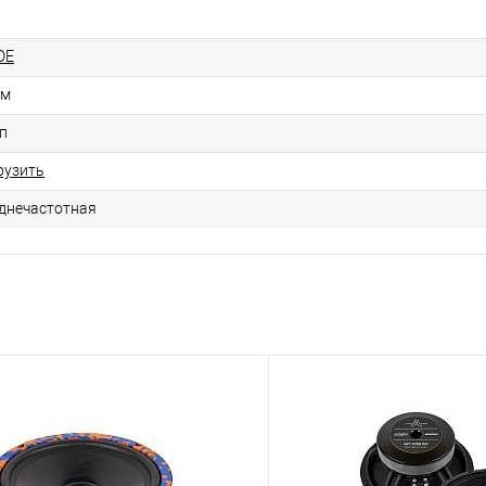
DE
см
п
рузить
днечастотная