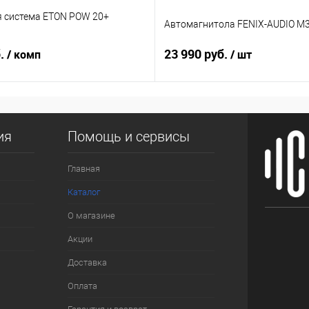
я система ETON POW 20+
Автомагнитола FENIX-AUDIO M3
б.
23 990 руб.
/ комп
/ шт
ия
Помощь и сервисы
Главная
Каталог
О магазине
Акции
Доставка
Оплата