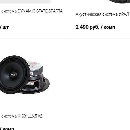
я система DYNAMIC STATE SPARTA
Акустическая система УРАЛ
2 490 руб.
/ шт
/ комп
В корзину
В корз
В избранное
Сравнение
 система KICX LL6.5 v2
/ комп