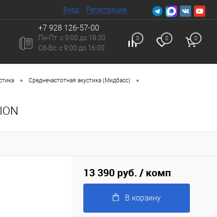
Вход
Регистрация
+7 928 126-57-00
Пн-Пт: с 9:00 до 18:30
0
0
0
Сб-Вc: с 9:00 до 16:00
•
•
стика
Среднечастотная акустика (Мидбасс)
TION
13 390 руб.
/ комп
В корзину