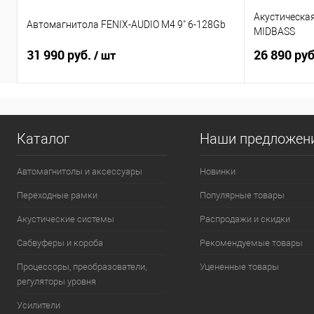
Акустическа
Автомагнитола FENIX-AUDIO M4 9" 6-128Gb
MIDBASS
31 990 руб.
26 890 ру
/ шт
Каталог
Наши предложен
Автомагнитолы и аксессуары
Новинки
Переходные рамки
Популярные товары
Акустические системы
Распродажи и скидки
Сабвуферы и короба
Рекомендуемые товары
Процессоры, преобразователи,
Уцененные товары
регуляторы уровня
Усилители