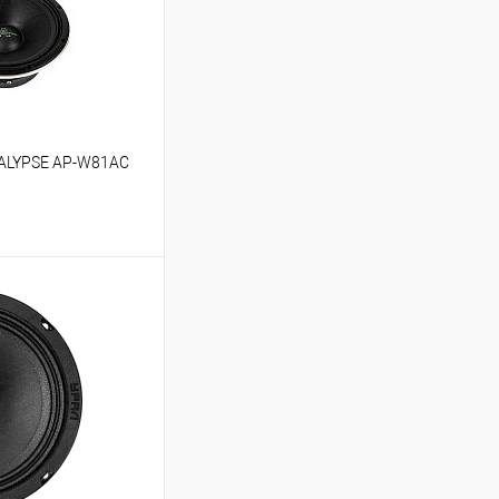
CALYPSE AP-W81AC
ину
В избранное