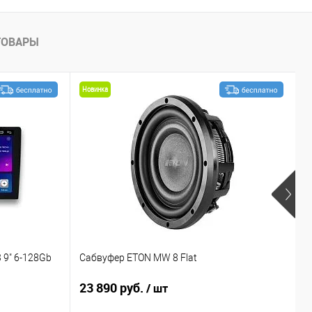
ТОВАРЫ
Новинка
 9" 6-128Gb
Сабвуфер ETON MW 8 Flat
С
23 890 руб.
1
/ шт