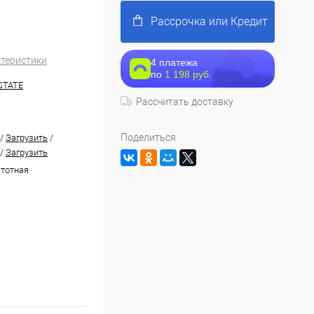
Рассрочка или Кредит
ктеристики
4 платежа
по
1 198 руб.
STATE
Рассчитать доставку
Поделиться
/
Загрузить
/
/
Загрузить
тотная