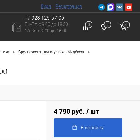
Вход
Регистрация
+7 928 126-57-00
Пн-Пт: с 9:00 до 18:30
0
0
0
Сб-Вc: с 9:00 до 16:00
•
•
стика
Среднечастотная акустика (Мидбасс)
00
4 790 руб.
/ шт
В корзину