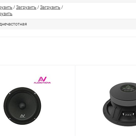
рузить
/
Загрузить
/
Загрузить
/
рузить
днечастотная