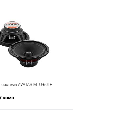
В корзину
В корз
В избранное
Сравнение
я система AVATAR MTU-60LE
/ комп
В корзину