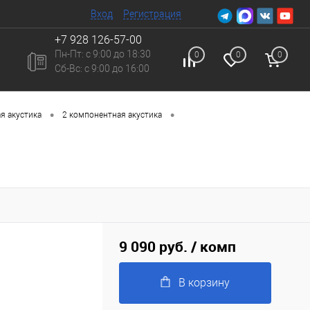
Вход
Регистрация
+7 928 126-57-00
Пн-Пт: с 9:00 до 18:30
0
0
0
Сб-Вc: с 9:00 до 16:00
•
•
я акустика
2 компонентная акустика
9 090 руб.
/ комп
В корзину