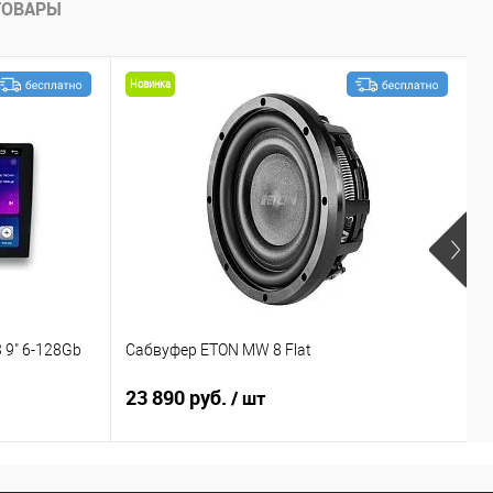
ТОВАРЫ
Новинка
 9" 6-128Gb
Сабвуфер ETON MW 8 Flat
У
23 890 руб.
2
/ шт