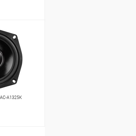
ину
В избранное
 АС-А1325К