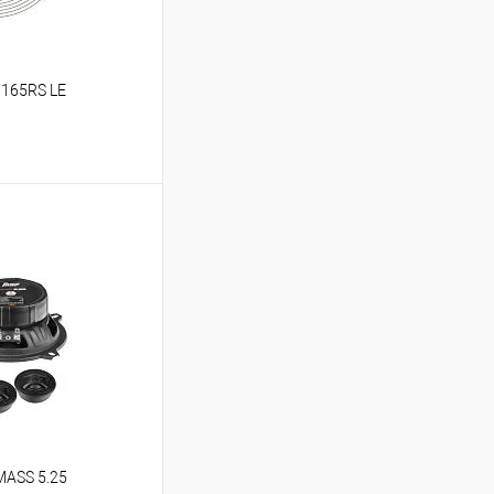
 165RS LE
ину
В избранное
MASS 5.25