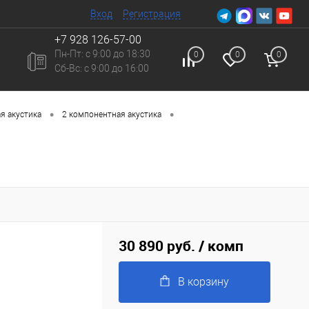
Вход
Регистрация
+7 928 126-57-00
Пн-Пт: с 9:00 до 18:30
0
0
0
Сб-Вc: с 9:00 до 16:00
•
•
я акустика
2 компонентная акустика
30 890 руб.
/ комп
В корзину