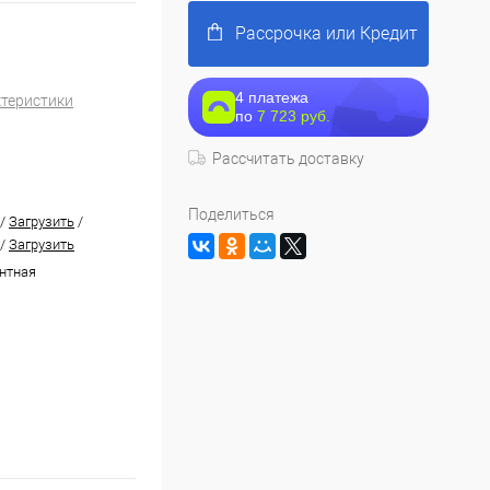
Рассрочка или Кредит
4 платежа
ктеристики
по
7 723 руб.
Рассчитать доставку
Поделиться
/
Загрузить
/
/
Загрузить
нтная