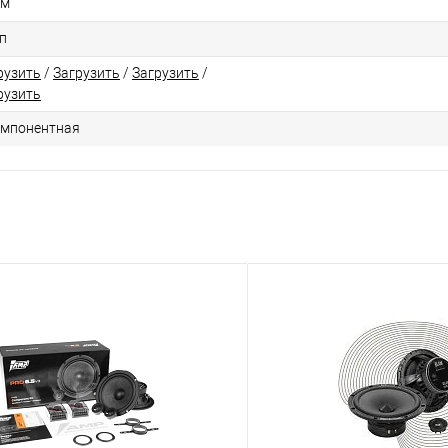
см
п
рузить
/
Загрузить
/
Загрузить
/
рузить
омпонентная