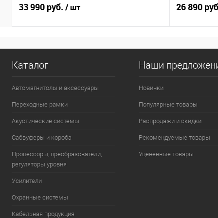
33 990 руб.
26 890 ру
/ шт
Каталог
Наши предложен
Автомагнитолы и аксессуары
Новинки
Переходные рамки
Популярные товары
Акустические системы
Распродажи и скидки
Сабвуферы и короба
Рекомендуемые товары
Процессоры, преобразователи,
Уцененные товары
регуляторы уровня
Усилители
Охранные системы
Кабельная продукция