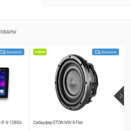
ТОВАРЫ
Новинка
 9" 6-128Gb
Сабвуфер ETON MW 8 Flat
С