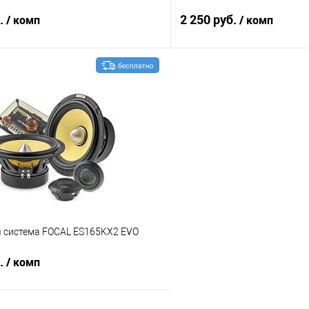
б.
2 250 руб.
/ комп
/ комп
В корзину
В корз
В избранное
Сравнение
я система FOCAL ES165KX2 EVO
б.
/ комп