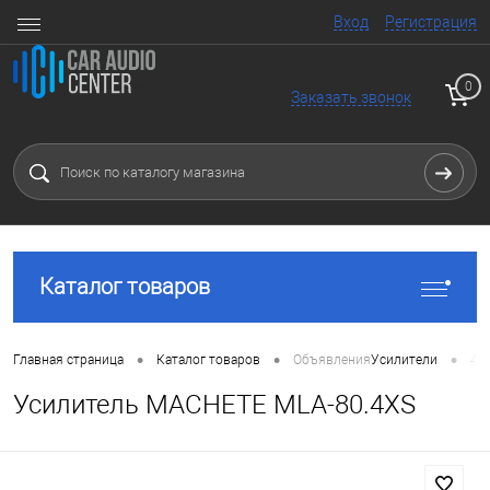
Вход
Регистрация
0
Заказать звонок
Каталог товаров
•
•
•
Главная страница
Каталог товаров
Объявления
Усилители
4 
Усилитель MACHETE MLA-80.4XS