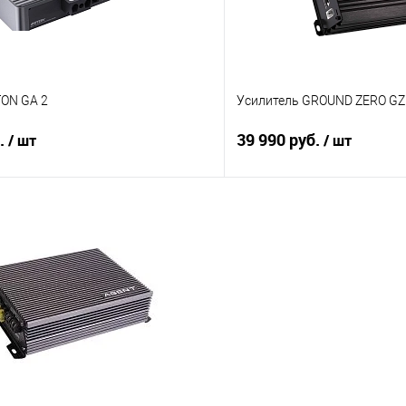
TON GA 2
Усилитель GROUND ZERO GZ
б.
39 990 руб.
/ шт
/ шт
В корзину
В корз
В избранное
Сравнение