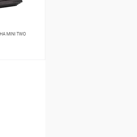
HA MINI TWO
ину
В избранное