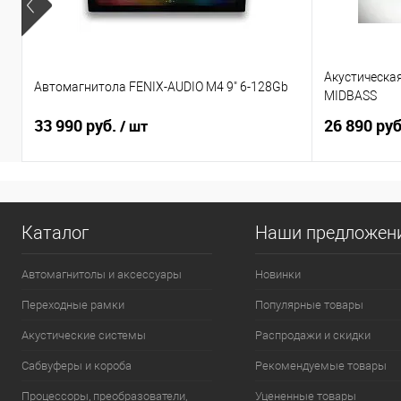
Акустическа
Автомагнитола FENIX-AUDIO M4 9" 6-128Gb
MIDBASS
33 990 руб.
26 890 ру
/ шт
Каталог
Наши предложен
Автомагнитолы и аксессуары
Новинки
Переходные рамки
Популярные товары
Акустические системы
Распродажи и скидки
Сабвуферы и короба
Рекомендуемые товары
Процессоры, преобразователи,
Уцененные товары