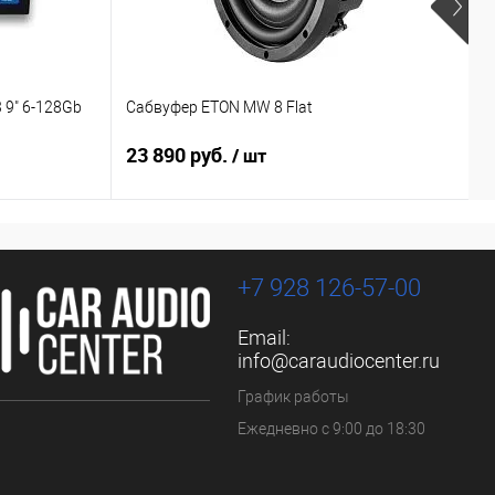
 9" 6-128Gb
Сабвуфер ETON MW 8 Flat
С
23 890 руб.
1
/ шт
+7 928 126-57-00
Email:
info@caraudiocenter.ru
График работы
Ежедневно с 9:00 до 18:30