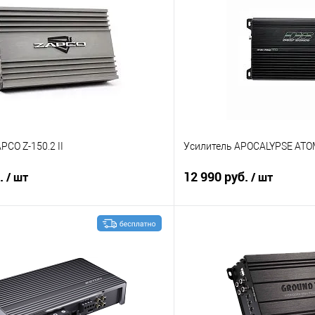
PCO Z-150.2 II
Усилитель APOCALYPSE ATO
б.
12 990 руб.
/ шт
/ шт
В корзину
В корз
В избранное
Сравнение