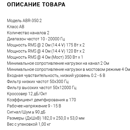
ОПИСАНИЕ ТОВАРА
Модель ABR-350.2
Класс AB
Количество каналов 2
Диапазон частот 10 - 20000 Гц
Мощность RMS @ 2 Ом (14.4 V) 175 Вт x 2
Мощность RMS @ 4 Ом (14.4 V) 120 Вт x 2
Мощность RMS @ 4 Ом (Мост) 350 Вт x 1
Минимальное сопротивление нагрузки на канал 2 Ом
Минимальное сопротивление нагрузки в мостовом режиме 4 О
Входная чувствительность, низкий уровень 0.2 - 6 В
Фильтр низких частот 50х300 Гц
Фильтр высоких частот 50х12000 Гц
Кроссовер 12 дБ/Окт
Коэффициент демпфирования ≥ 170
Рабочее напряжение 9 - 15 В
Сигнал/Шум ≥ 90 дБ
Размеры (ДxШxВ) 182,0 x 250,0 x 53,0 мм
Вес с упаковкой 1,00 кг