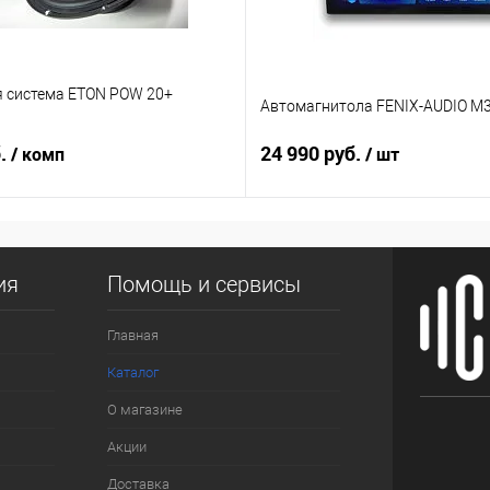
я система ETON POW 20+
Автомагнитола FENIX-AUDIO M3
б.
24 990 руб.
/ комп
/ шт
ия
Помощь и сервисы
Главная
Каталог
О магазине
Акции
Доставка