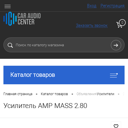
Вход
Регистрация
0
Заказать звонок
Каталог товаров
•
•
•
Главная страница
Каталог товаров
Объявления
Усилители
2 
Усилитель AMP MASS 2.80