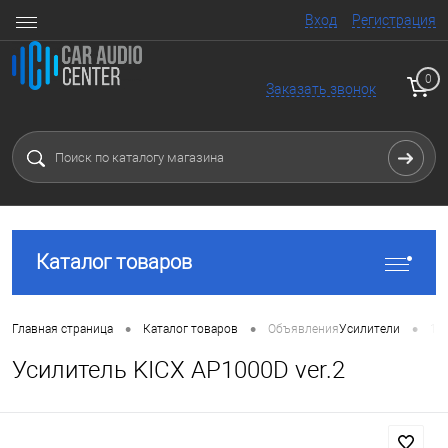
Вход
Регистрация
0
Заказать звонок
Каталог товаров
•
•
•
Главная страница
Каталог товаров
Объявления
Усилители
1 
Усилитель KICX AP1000D ver.2