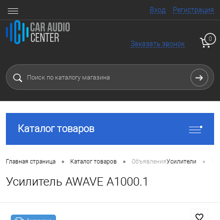
Вход
Регистрация
0
Заказать звонок
Каталог товаров
•
•
•
Главная страница
Каталог товаров
Объявления
Усилители
1 
Усилитель AWAVE A1000.1