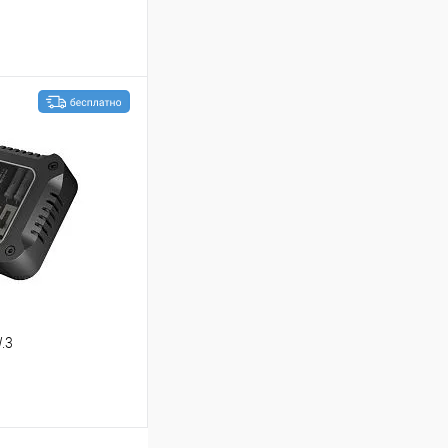
ину
В избранное
.3