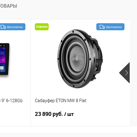
ТОВАРЫ
Новинка
 9" 6-128Gb
Сабвуфер ETON MW 8 Flat
С
23 890 руб.
1
/ шт