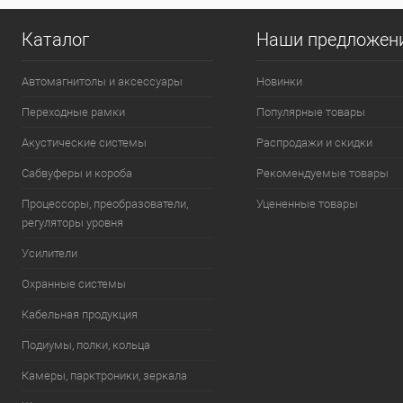
Каталог
Наши предложен
Автомагнитолы и аксессуары
Новинки
Переходные рамки
Популярные товары
Акустические системы
Распродажи и скидки
Сабвуферы и короба
Рекомендуемые товары
Процессоры, преобразователи,
Уцененные товары
регуляторы уровня
Усилители
Охранные системы
Кабельная продукция
Подиумы, полки, кольца
Камеры, парктроники, зеркала