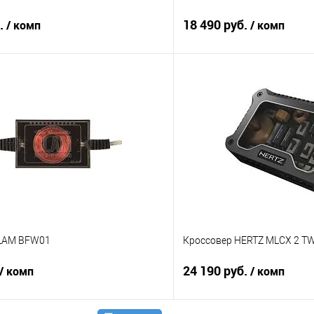
б.
18 490 руб.
/ комп
/ комп
В корзину
В корз
В избранное
Сравнение
BLAM BFW01
Кроссовер HERTZ MLCX 2 TW
24 190 руб.
/ комп
/ комп