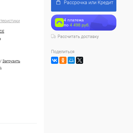
Рассрочка или Кредит
4 платежа
ктеристики
по
4 498 руб.
SE
Рассчитать доставку
в
Поделиться
/
Загрузить
й