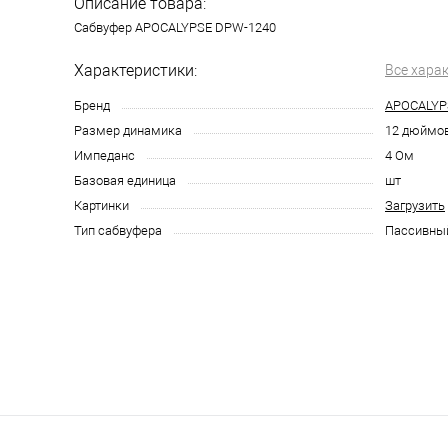
Описание товара:
Сабвуфер APOCALYPSE DPW-1240
Характеристики:
Все хара
Бренд
APOCALYP
Размер динамика
12 дюймо
Импеданс
4 Ом
Базовая единица
шт
Картинки
Загрузить
Тип сабвуфера
Пассивны