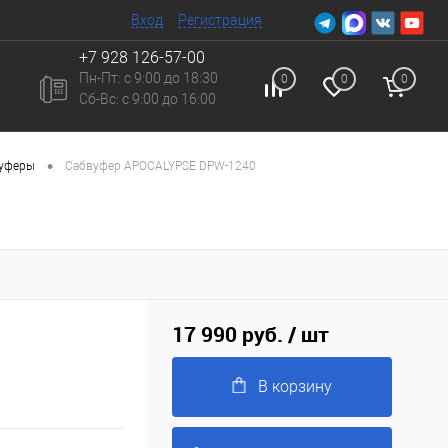
Вход
Регистрация
+7 928 126-57-00
Пн-Пт: с 9:00 до 18:30
0
0
0
Сб-Вc: с 9:00 до 16:00
•
вуферы
Сабвуфер APOCALYPSE DPW-1240
17 990 руб.
/ шт
В корзину