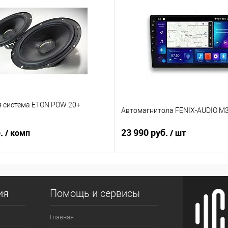
я система ETON POW 20+
Автомагнитола FENIX-AUDIO M3
б.
23 990 руб.
/ комп
/ шт
ия
Помощь и сервисы
Главная