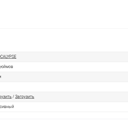
CALYPSE
дюймов
м
рузить
/
Загрузить
сивный