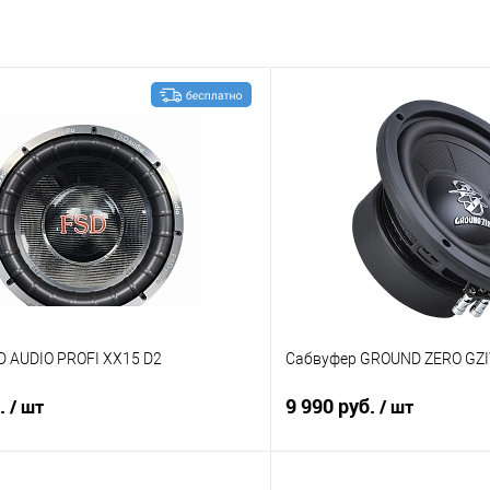
D AUDIO PROFI XX15 D2
Сабвуфер GROUND ZERO GZ
б.
9 990 руб.
/ шт
/ шт