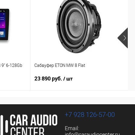
 9" 6-128Gb
Сабвуфер ETON MW 8 Flat
С
23 890 руб.
1
/ шт
+7 928 126-57-00
Email:
info@caraudiocenter.ru