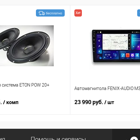
Хит
я система ETON POW 20+
Автомагнитола FENIX-AUDIO M3
б.
23 990 руб.
/ комп
/ шт
ия
Помощь и сервисы