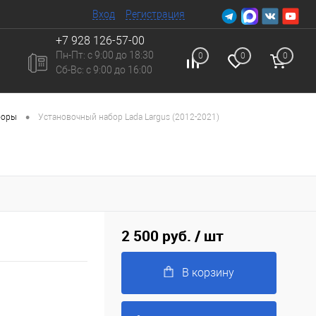
Вход
Регистрация
+7 928 126-57-00
Пн-Пт: с 9:00 до 18:30
0
0
0
Сб-Вc: с 9:00 до 16:00
•
боры
Установочный набор Lada Largus (2012-2021)
2 500 руб.
/ шт
В корзину