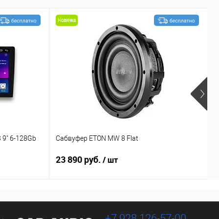
Новинка
 9" 6-128Gb
Сабвуфер ETON MW 8 Flat
С
23 890 руб.
1
/ шт
+7 928 126-57-00