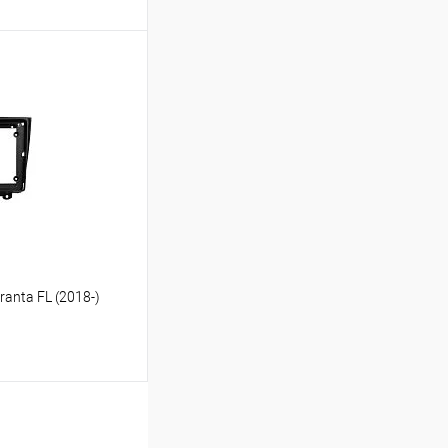
ину
В избранное
anta FL (2018-)
ину