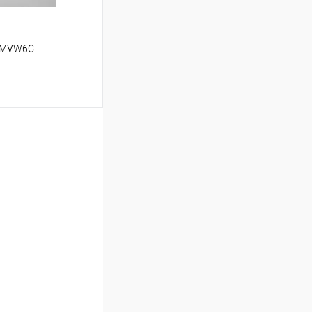
G MVW6C
ину
В избранное