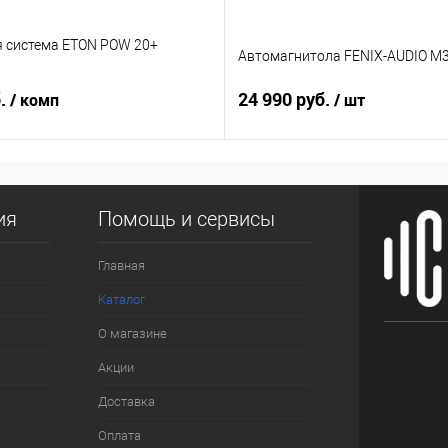
я система ETON POW 20+
Автомагнитола FENIX-AUDIO M3
б.
24 990 руб.
/ комп
/ шт
ия
Помощь и сервисы
Главная
Каталог
О магазине
Акции
Доставка
Оплата