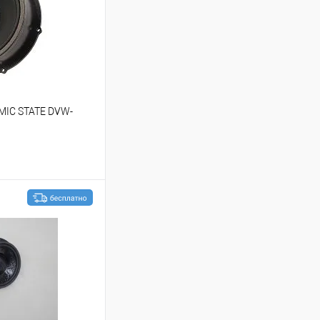
MIC STATE DVW-
ину
В избранное