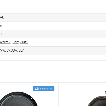
AL
см
п
рузить
/
Загрузить
 VW, SKODA, SEAT