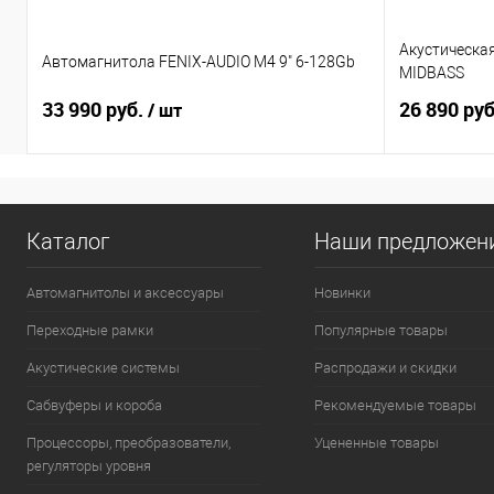
Акустическа
Автомагнитола FENIX-AUDIO M4 9" 6-128Gb
MIDBASS
33 990 руб.
26 890 ру
/ шт
Каталог
Наши предложен
Автомагнитолы и аксессуары
Новинки
Переходные рамки
Популярные товары
Акустические системы
Распродажи и скидки
Сабвуферы и короба
Рекомендуемые товары
Процессоры, преобразователи,
Уцененные товары
регуляторы уровня