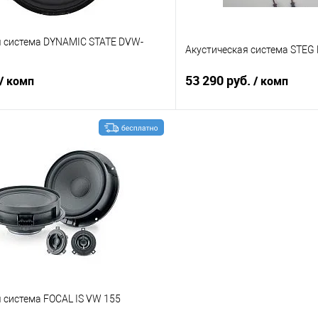
я система DYNAMIC STATE DVW-
Акустическая система STE
53 290 руб.
/ комп
/ комп
В корзину
В корз
В избранное
Сравнение
 система FOCAL IS VW 155