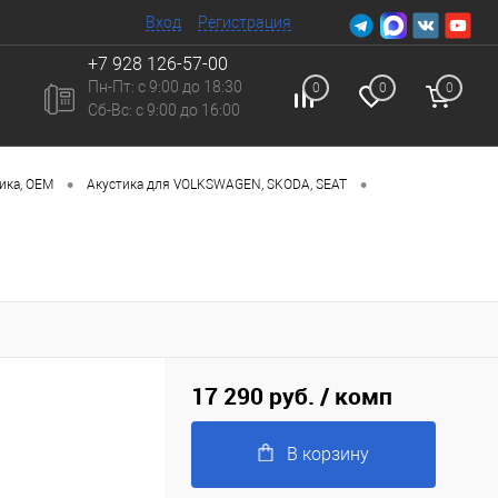
Вход
Регистрация
+7 928 126-57-00
Пн-Пт: с 9:00 до 18:30
0
0
0
Сб-Вc: с 9:00 до 16:00
•
•
ика, ОЕМ
Акустика для VOLKSWAGEN, SKODA, SEAT
17 290 руб.
/ комп
В корзину