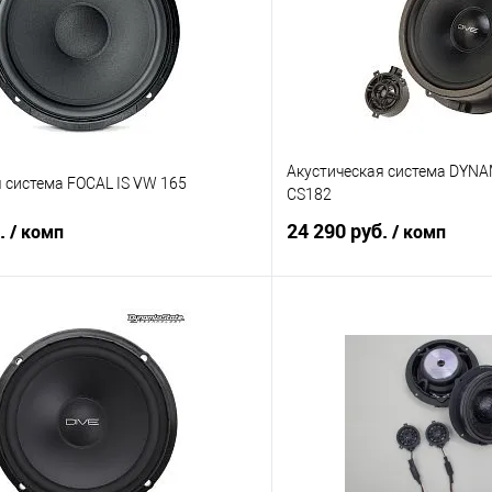
Акустическая система DYNA
 система FOCAL IS VW 165
CS182
б.
24 290 руб.
/ комп
/ комп
В корзину
В корз
В избранное
Сравнение