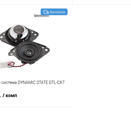
В корзину
В корз
В избранное
Сравнение
я система DYNAMIC STATE DTL-CX7
б.
/ комп
В корзину