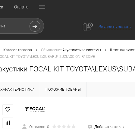
ка
Оплата
Заказать звонок
•
•
Каталог товаров
Объявления
Акустические системы
Штатная акуст
FOCAL KIT TOYOTA\LEXUS\SUBARU\ISUZU\SCION PASSIVE
акустики FOCAL KIT TOYOTA\LEXUS\SUB
ХАРАКТЕРИСТИКИ
ПОХОЖИЕ ТОВАРЫ
Отзывов: 0
Добавить отзыв