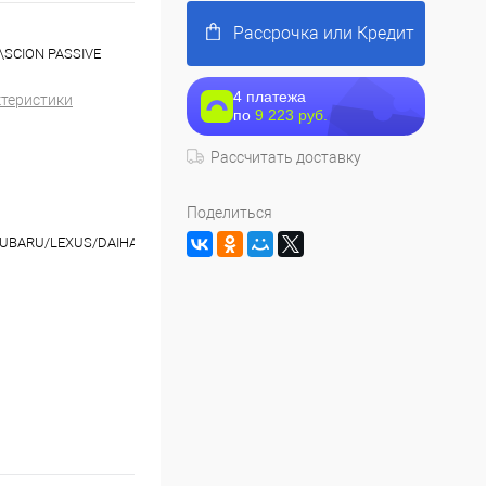
Рассрочка или Кредит
\SCION PASSIVE
4 платежа
ктеристики
по
9 223 руб.
Рассчитать доставку
Поделиться
UBARU/LEXUS/DAIHATSU/LADA