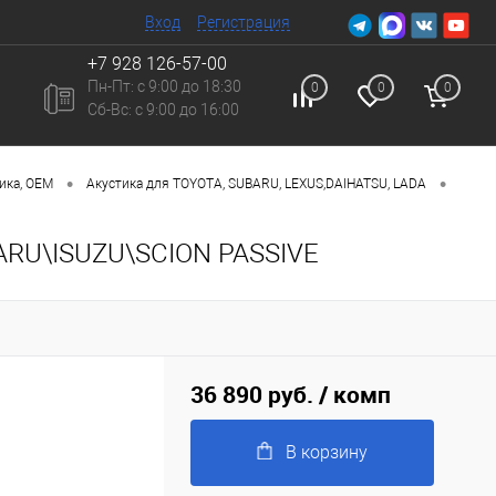
Вход
Регистрация
+7 928 126-57-00
Пн-Пт: с 9:00 до 18:30
0
0
0
Сб-Вc: с 9:00 до 16:00
•
•
ика, ОЕМ
Акустика для TOYOTA, SUBARU, LEXUS,DAIHATSU, LADA
ARU\ISUZU\SCION PASSIVE
36 890 руб.
/ комп
В корзину