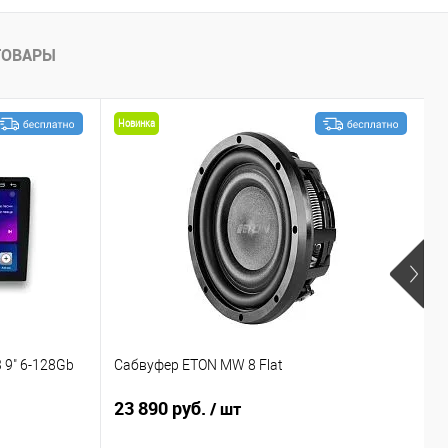
ТОВАРЫ
Новинка
 9" 6-128Gb
Сабвуфер ETON MW 8 Flat
С
23 890 руб.
1
/ шт