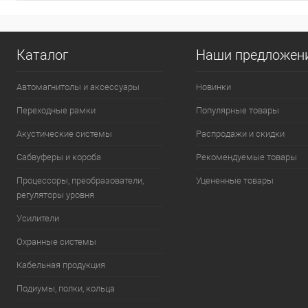
Каталог
Наши предложен
Автомагнитолы и аксессуары
Новинки
Переходные рамки
Популярные товары
Акустические системы
Распродажи и скидки
Сабвуферы и короба
Рекомендуемые товары
Процессоры, преобразователи,
Уцененные товары
регуляторы уровня
Усилители
Охранные системы
Кабельная продукция
Подиумы, полки, кольца