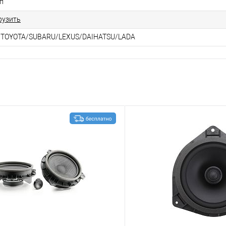
п
рузить
 TOYOTA/SUBARU/LEXUS/DAIHATSU/LADA