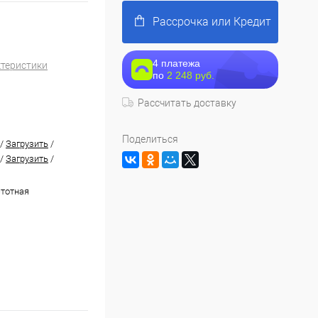
Рассрочка или Кредит
4 платежа
ктеристики
по
2 248 руб.
Рассчитать доставку
Поделиться
/
Загрузить
/
/
Загрузить
/
тотная