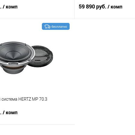
б.
59 890 руб.
/ комп
/ комп
В корзину
В корз
В избранное
Сравнение
 система HERTZ MP 70.3
б.
/ комп