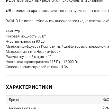
✔️Две пары защитных решеток с индивидуальным дизайном
✔️В комплекте пара высококачественных аудио конденсаторов (
ВАЖНО: Не используйте их как широкополосные, не смотря на АЧ
Диаметр 3.5"
Пиковая мощность 60 Вт
Чувствительность 83 дБ
Материал диффузора Композитный диффузор из стекловолокн
Материал магнита Неодим/феррит
Размер звуковой катушки 1"
Частотная характеристика 115 Гц – 12 000 Гц
Сопротивление звуковой катушки 4 Ом
ХАРАКТЕРИСТИКИ
REC
Бренд
9 с
Размер акустики