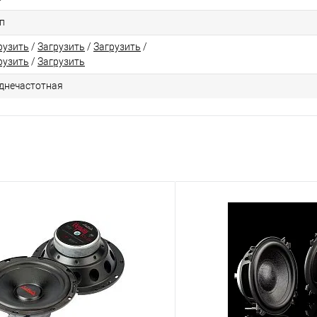
п
рузить
/
Загрузить
/
Загрузить
/
рузить
/
Загрузить
днечастотная