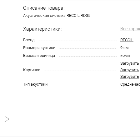
Описание товара:
Акустическая система RECOIL RD35
Характеристики:
Все хара
Бренд
RECOIL
Размер акустики
9 см
Базовая единица
комп
Загрузить
Картинки
Загрузить
Загрузить
Тип акустики
Среднечас