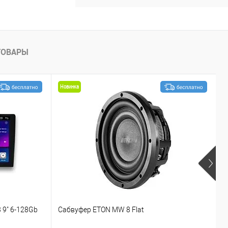
ТОВАРЫ
Новинка
 9" 6-128Gb
Сабвуфер ETON MW 8 Flat
С