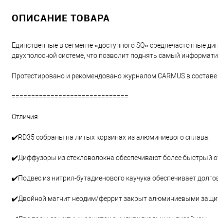
ОПИСАНИЕ ТОВАРА
Единственные в сегменте «доступного SQ» среднечастотные дин
двухполосной системе, что позволит поднять самый информати
Протестировано и рекомендовано журналом CARMUS в составе 3
==============================
Отличия:
✔️RD35 собраны на литых корзинах из алюминиевого сплава.
✔️Диффузоры из стекловолокна обеспечивают более быстрый от
✔️Подвес из нитрил-бутадиенового каучука обеспечивает долгов
✔️Двойной магнит неодим/феррит закрыт алюминиевыми защи