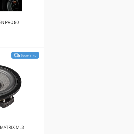
EN PRO 80
ину
В избранное
 MATRIX ML3