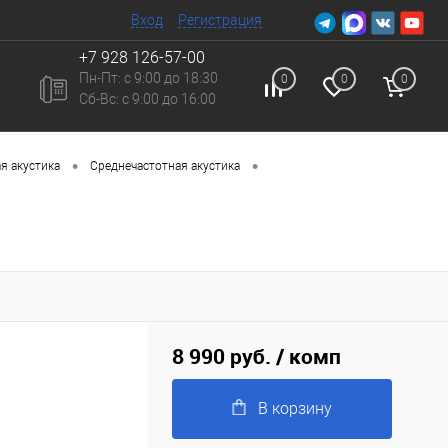
Вход
Регистрация
+7 928 126-57-00
Пн-Пт: с 9:00 до 18:30
0
0
0
Сб-Вc: с 9:00 до 16:00
•
•
я акустика
Среднечастотная акустика
8 990 руб.
/ комп
В корзину