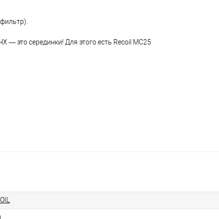
фильтр).
Х — это серединки! Для этого есть Recoil MC25
а
OIL
м