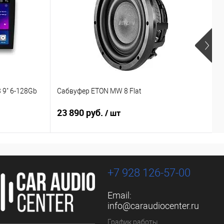
 9" 6-128Gb
Сабвуфер ETON MW 8 Flat
С
23 890 руб.
1
/ шт
+7 928 126-57-00
Email:
info@caraudiocenter.ru
График работы