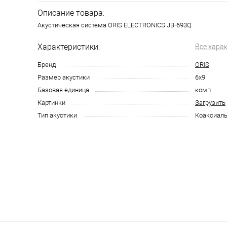
Описание товара:
Акустическая система ORIS ELECTRONICS JB-693Q
Характеристики:
Все хара
Бренд
ORIS
Размер акустики
6х9
Базовая единица
комп
Картинки
Загрузить
Тип акустики
Коаксиал