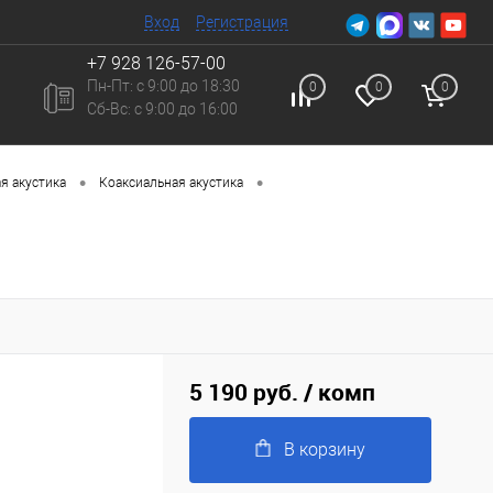
Вход
Регистрация
+7 928 126-57-00
Пн-Пт: с 9:00 до 18:30
0
0
0
Сб-Вc: с 9:00 до 16:00
•
•
я акустика
Коаксиальная акустика
5 190 руб.
/ комп
В корзину