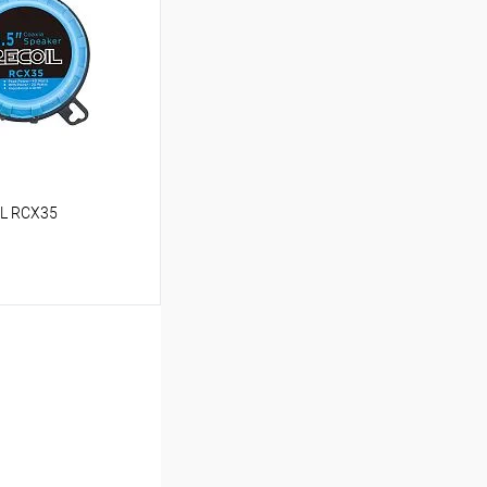
В избранное
IL RCX35
ину
В избранное