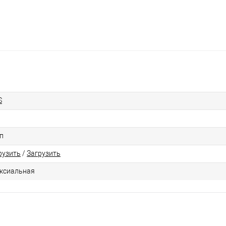
S
п
рузить
/
Загрузить
ксиальная