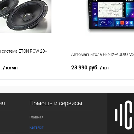
я система ETON POW 20+
Автомагнитола FENIX-AUDIO M3
б.
23 990 руб.
/ комп
/ шт
ия
Помощь и сервисы
Главная
Каталог