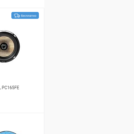
L PC165FE
ину