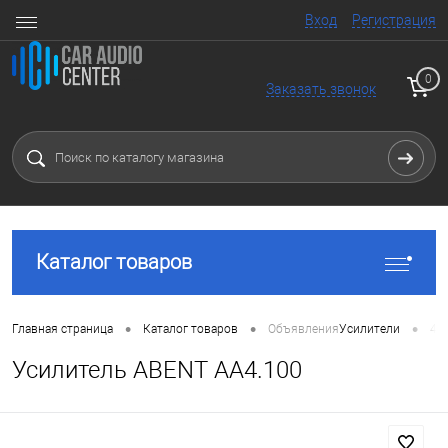
Вход
Регистрация
0
Заказать звонок
Каталог товаров
•
•
•
Главная страница
Каталог товаров
Объявления
Усилители
4 
Усилитель ABENT AA4.100