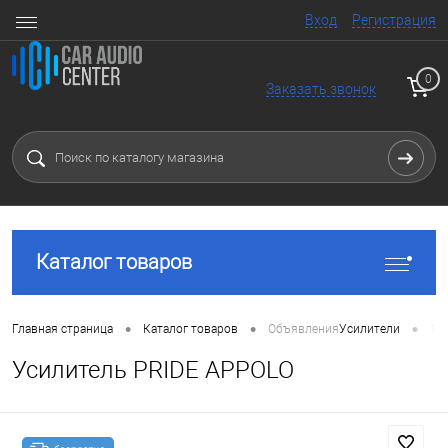
Вход
Регистрация
0
Заказать звонок
Каталог товаров
•
•
•
Главная страница
Каталог товаров
Объявления
Усилители
1 
Усилитель PRIDE APPOLO