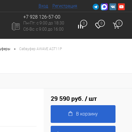
Вход
Регистрация
+7 928 126-57-00
Пн-Пт: с 9:00 до 18:30
0
0
0
Сб-Вc: с 9:00 до 16:00
•
вуферы
Сабвуфер AWAVE AST11P
29 590 руб.
/ шт
В корзину