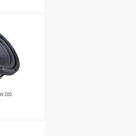
ину
В избранное
IW 200
ину