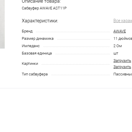
Описание товара:
Сабвуфер AWAVE AST11P
Характеристики:
Все хара
Бренд
AWAVE
Размер динамика
11 дюймо
Импеданс
2 Ом
Базовая единица
шт
Загрузить
Картинки
Загрузить
Тип сабвуфера
Пассивны