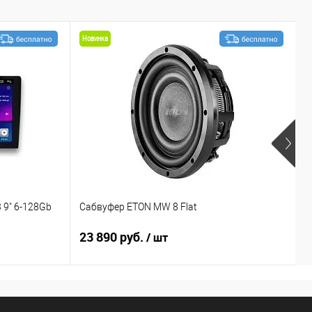
Новинка
 9" 6-128Gb
Сабвуфер ETON MW 8 Flat
С
23 890 руб.
1
/ шт