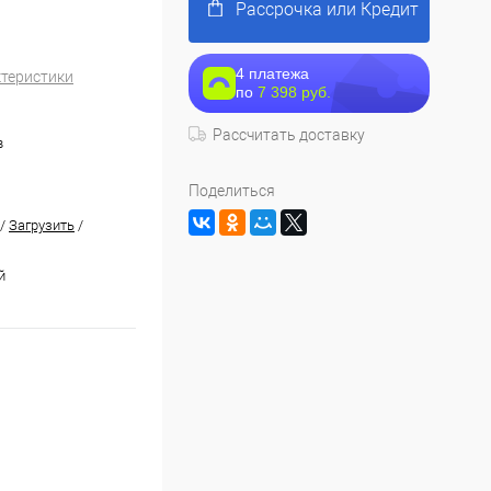
Рассрочка или Кредит
4 платежа
ктеристики
по
7 398 руб.
Рассчитать доставку
в
Поделиться
/
Загрузить
/
й