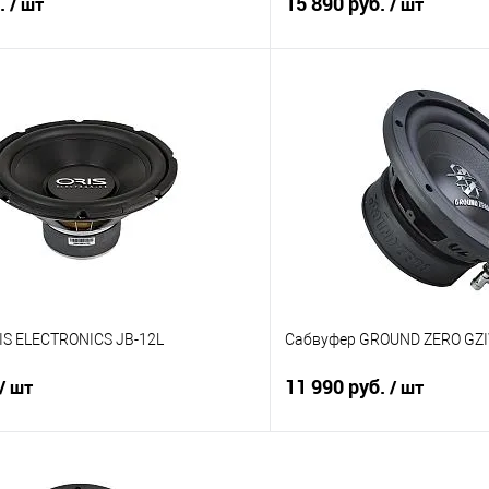
б.
15 890 руб.
/ шт
/ шт
В корзину
В корз
В избранное
Сравнение
IS ELECTRONICS JB-12L
Сабвуфер GROUND ZERO GZ
11 990 руб.
/ шт
/ шт
В корзину
В корз