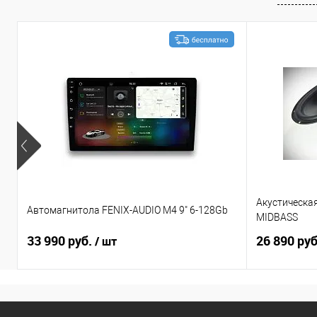
Акустическа
Автомагнитола FENIX-AUDIO M4 9" 6-128Gb
MIDBASS
33 990 руб.
26 890 ру
/ шт