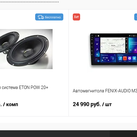
Хит
я система ETON POW 20+
Автомагнитола FENIX-AUDIO M3
б.
24 990 руб.
/ комп
/ шт