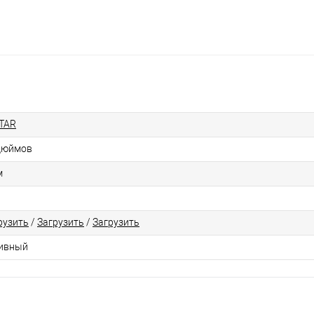
TAR
дюймов
м
рузить
/
Загрузить
/
Загрузить
ивный