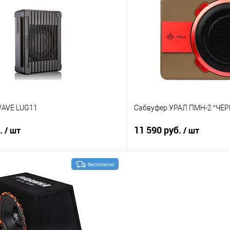
В избранное
Сравнение
WAVE LUG11
Сабвуфер УРАЛ ПМН-2 “ЧЕ
б.
11 590 руб.
/ шт
/ шт
В корзину
В корз
В избранное
Сравнение