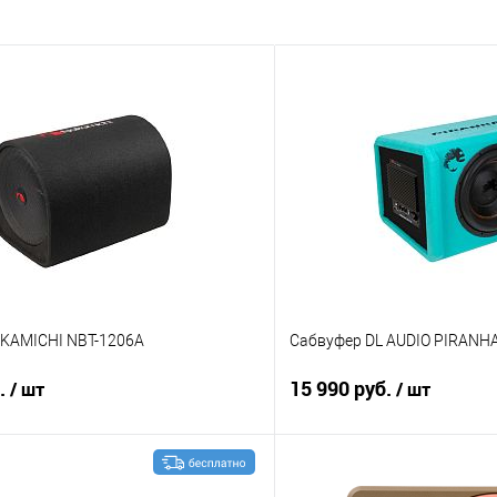
KAMICHI NBT-1206A
Сабвуфер DL AUDIO PIRANHA
б.
15 990 руб.
/ шт
/ шт
В корзину
В корз