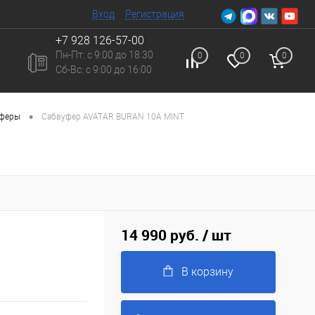
Вход
Регистрация
+7 928 126-57-00
Пн-Пт: с 9:00 до 18:30
0
0
0
Сб-Вc: с 9:00 до 16:00
•
уферы
Сабвуфер AVATAR BURAN 10A MINT
14 990 руб.
/ шт
В корзину