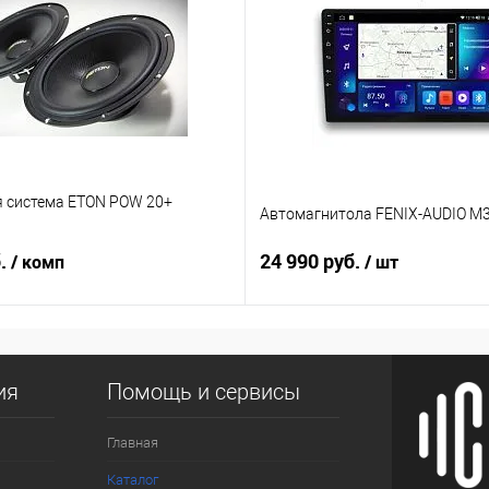
я система ETON POW 20+
Автомагнитола FENIX-AUDIO M3
б.
24 990 руб.
/ комп
/ шт
ия
Помощь и сервисы
Главная
Каталог