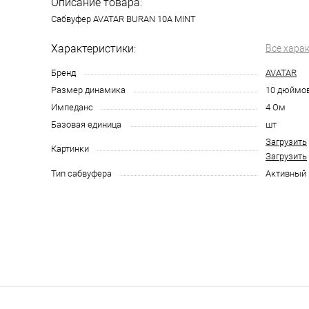
Описание товара:
Сабвуфер AVATAR BURAN 10A MINT
Характеристики:
Все хара
Бренд
AVATAR
Размер динамика
10 дюймо
Импеданс
4 Ом
Базовая единица
шт
Загрузить
Картинки
Загрузить
Тип сабвуфера
Активный