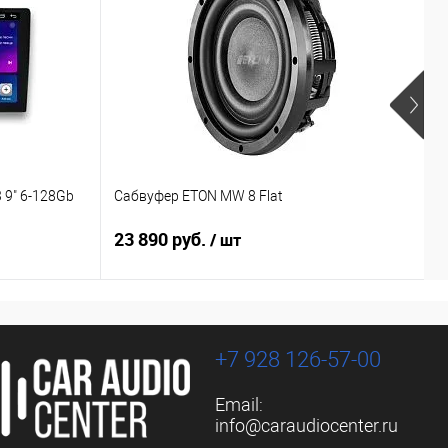
 9" 6-128Gb
Сабвуфер ETON MW 8 Flat
С
23 890 руб.
1
/ шт
+7 928 126-57-00
Email:
info@caraudiocenter.ru