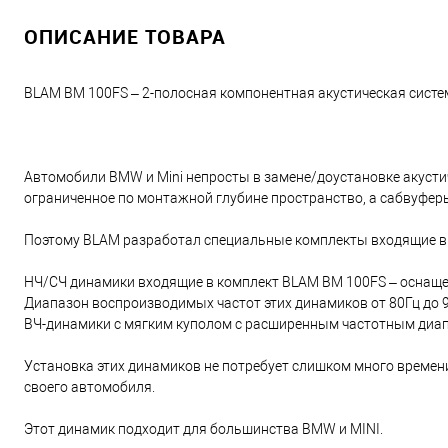
ОПИСАНИЕ ТОВАРА
BLAM BM 100FS – 2-полосная компонентная акустическая система
Автомобили BMW и Mini непросты в замене/доустановке акусти
ограниченное по монтажной глубине пространство, а сабвуфе
Поэтому BLAM разработал специальные комплекты входящие в к
НЧ/СЧ динамики входящие в комплект BLAM BM 100FS – оснащ
Диапазон воспроизводимых частот этих динамиков от 80Гц до 
ВЧ-динамики с мягким куполом с расширенным частотным диап
Установка этих динамиков не потребует слишком много времени,
своего автомобиля.
Этот динамик подходит для большинства BMW и MINI.