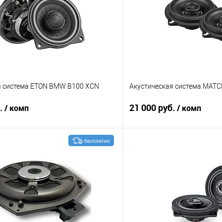
я система ETON BMW B100 XCN
Акустическая система MAT
б.
21 000 руб.
/ комп
/ комп
В корзину
В корз
В избранное
Сравнение