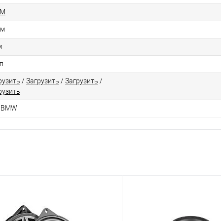
AM
см
м
п
рузить
/
Загрузить
/
Загрузить
/
рузить
я BMW