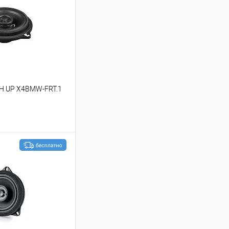
CH UP X4BMW-FRT.1
ину
В избранное