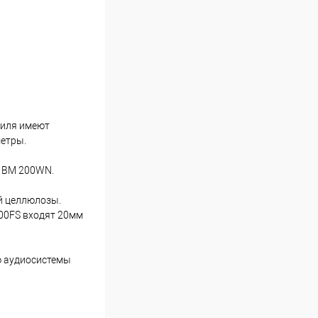
биля имеют
метры.
и BM 200WN.
й целлюлозы.
100FS входят 20мм
ию аудиосистемы