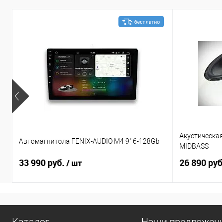
Акустическа
Автомагнитола FENIX-AUDIO M4 9" 6-128Gb
MIDBASS
33 990 руб.
26 890 ру
/ шт