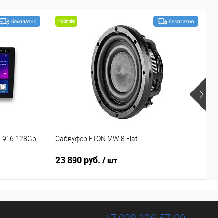
Новинка
 9" 6-128Gb
Сабвуфер ETON MW 8 Flat
С
23 890 руб.
1
/ шт