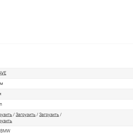
AVE
см
м
п
рузить
/
Загрузить
/
Загрузить
/
рузить
я BMW