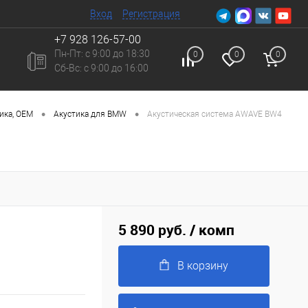
Вход
Регистрация
+7 928 126-57-00
Пн-Пт: с 9:00 до 18:30
0
0
0
Сб-Вc: с 9:00 до 16:00
•
•
ика, ОЕМ
Акустика для BMW
Акустическая система AWAVE BW4
5 890 руб.
/ комп
В корзину