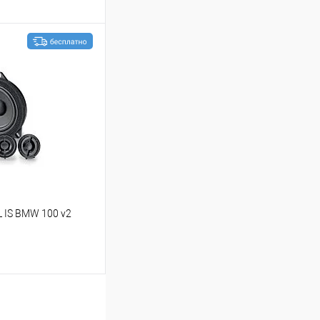
ину
В избранное
 IS BMW 100 v2
ину