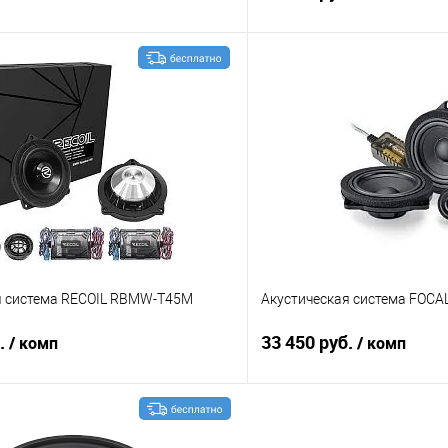
В корзину
В корз
В избранное
Сравнение
я система RECOIL RBMW-T45M
Акустическая система FOCAL
б.
33 450 руб.
/ комп
/ комп
В корзину
В корз