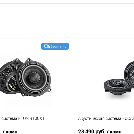
я система ETON B100XT
Акустическая система FOCA
б.
23 490 руб.
/ комп
/ комп