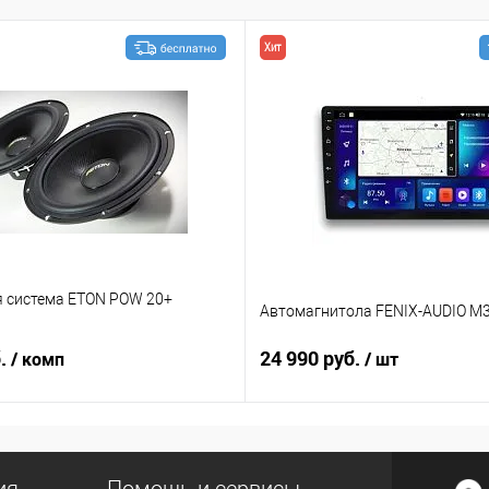
Хит
я система ETON POW 20+
Автомагнитола FENIX-AUDIO M3
б.
24 990 руб.
/ комп
/ шт