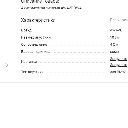
Описание товара:
Акустическая система AWAVE BW4
Характеристики:
Все хара
Бренд
AWAVE
Размер акустики
10 см
Сопротивление
4 Ом
Базовая единица
комп
Загрузить
Картинки
Загрузить
Тип акустики
для BMW