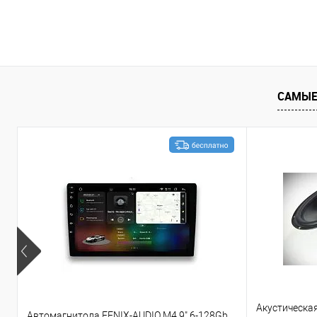
В корзину
Сравнение
В избранное
Сравнение
САМЫЕ
Акустическа
Автомагнитола FENIX-AUDIO M4 9" 6-128Gb