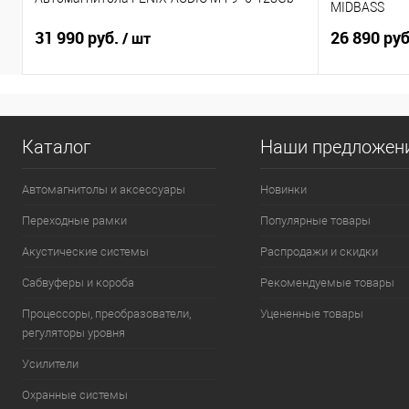
MIDBASS
31 990 руб.
26 890 ру
/ шт
Каталог
Наши предложен
Автомагнитолы и аксессуары
Новинки
Переходные рамки
Популярные товары
Акустические системы
Распродажи и скидки
Сабвуферы и короба
Рекомендуемые товары
Процессоры, преобразователи,
Уцененные товары
регуляторы уровня
Усилители
Охранные системы