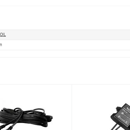
OIL
п