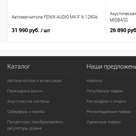
Акустическа
Автомагнитола FENIX-AUDIO M4 9" 6-128Gb
MIDBASS
31 990 руб.
26 890 ру
/ шт
Каталог
Наши предложен
Автомагнитолы и аксессуары
Новинки
Переходные рамки
Популярные товары
Акустические системы
Распродажи и скидки
Сабвуферы и короба
Рекомендуемые товары
Процессоры, преобразователи,
Уцененные товары
регуляторы уровня