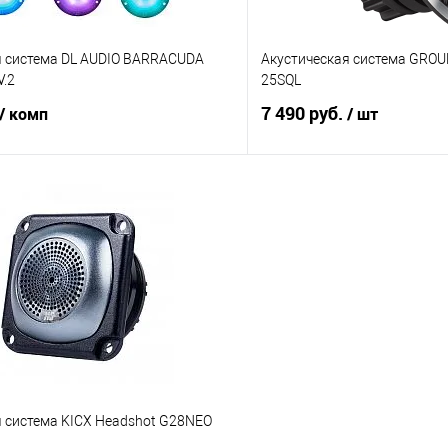
я система DL AUDIO BARRACUDA
Акустическая система GRO
V.2
25SQL
7 490 руб.
/ комп
/ шт
В корзину
В корз
В избранное
Сравнение
я система KICX Headshot G28NEO