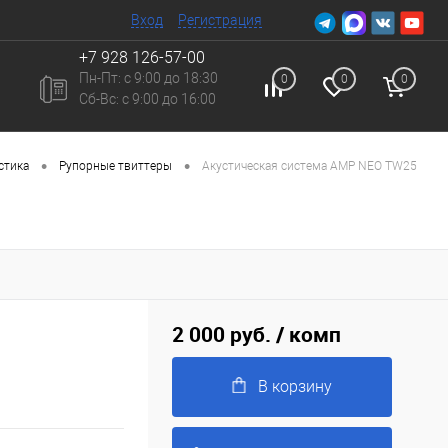
Вход
Регистрация
+7 928 126-57-00
Пн-Пт: с 9:00 до 18:30
0
0
0
Сб-Вc: с 9:00 до 16:00
•
•
стика
Рупорные твиттеры
Акустическая система AMP NEO TW25
2 000 руб.
/ комп
В корзину