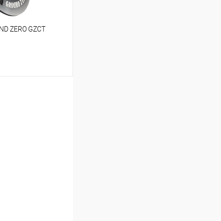
UND ZERO GZCT
ину
В избранное