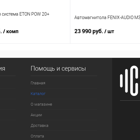
я система ETON POW 20+
Автомагнитола FENIX-AUDIO M3
б.
23 990 руб.
/ комп
/ шт
ия
Помощь и сервисы
Главная
Каталог
О магазине
Акции
Доставка
Оплата