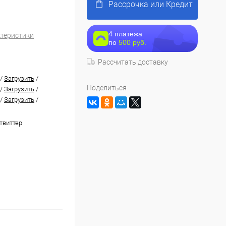
Рассрочка или Кредит
4 платежа
ктеристики
по
500 руб.
Рассчитать доставку
/
Загрузить
/
Поделиться
/
Загрузить
/
/
Загрузить
/
твиттер