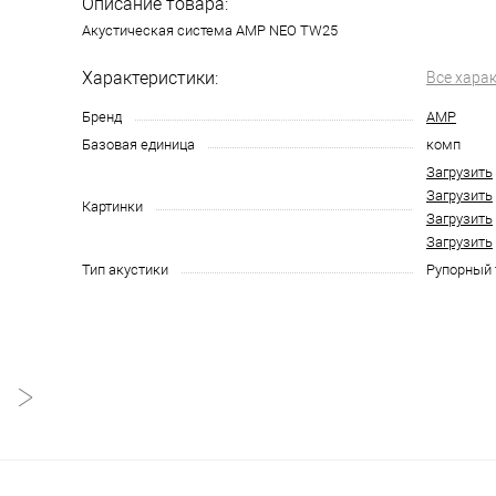
Описание товара:
Акустическая система AMP NEO TW25
Характеристики:
Все хара
Бренд
AMP
Базовая единица
комп
Загрузить
Загрузить
Картинки
Загрузить
Загрузить
Тип акустики
Рупорный 