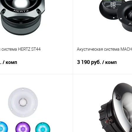
я система HERTZ ST44
Акустическая система MACH
б.
3 190 руб.
/ комп
/ комп
В корзину
В корз
В избранное
Сравнение