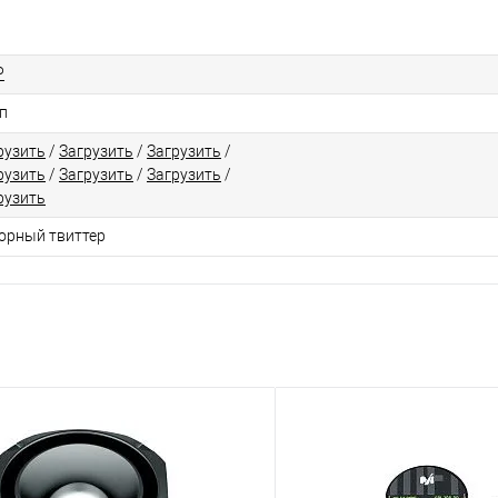
P
п
рузить
/
Загрузить
/
Загрузить
/
рузить
/
Загрузить
/
Загрузить
/
рузить
орный твиттер