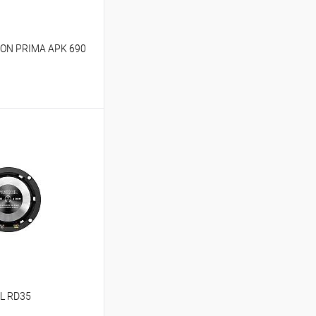
SON PRIMA APK 690
ину
В избранное
IL RD35