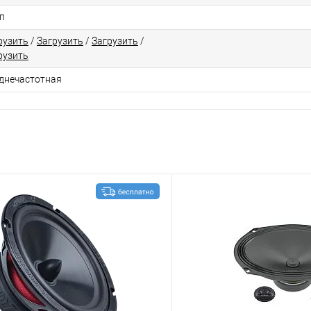
п
рузить
/
Загрузить
/
Загрузить
/
рузить
днечастотная