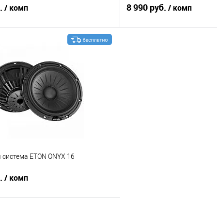
б.
8 990 руб.
/ комп
/ комп
В корзину
В корз
В избранное
Сравнение
я система ETON ONYX 16
б.
/ комп