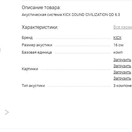
Описание товара:
Акустическая система KICX SOUND CIVILIZATION QD 6.3
Характеристики:
Все хара
Бренд
KICX
Размер акустики
16 см
Базовая единица
комп
Загрузить
Загрузить
Картинки
Загрузить
Загрузить
Тип акустики
3 компоне