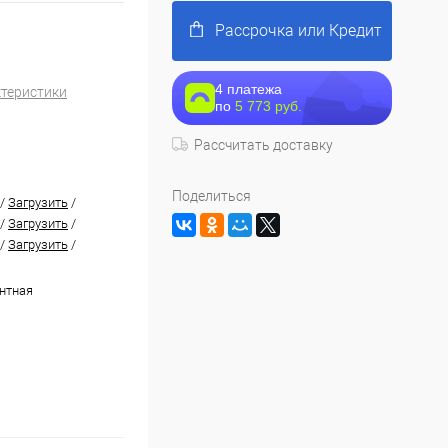
Рассрочка или Кредит
4 платежа
ктеристики
по
5 773 руб.
Рассчитать доставку
Поделиться
/
Загрузить
/
/
Загрузить
/
/
Загрузить
/
нтная