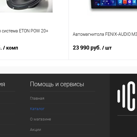
я система ETON POW 20+
Автомагнитола FENIX-AUDIO M3
б.
23 990 руб.
/ комп
/ шт
ия
Помощь и сервисы
Главная
Каталог
О магазине
Акции