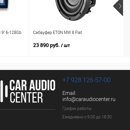
 9" 6-128Gb
Сабвуфер ETON MW 8 Flat
С
23 890 руб.
1
/ шт
+7 928 126-57-00
Email:
info@caraudiocenter.ru
График работы
Ежедневно с 9:00 до 18:30