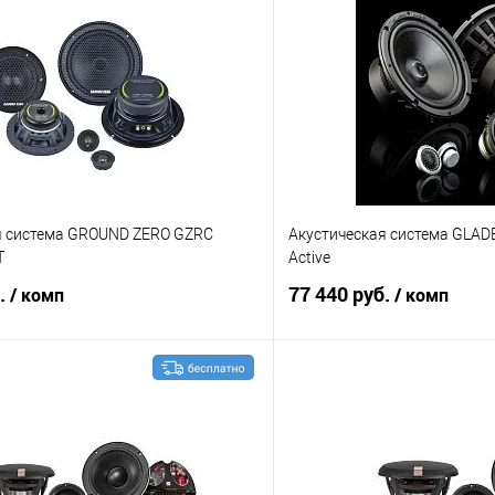
я система GROUND ZERO GZRC
Акустическая система GLAD
T
Active
б.
77 440 руб.
/ комп
/ комп
В корзину
В корз
В избранное
Сравнение