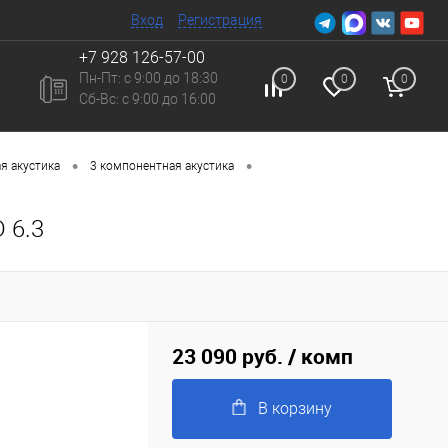
Вход
Регистрация
+7 928 126-57-00
Пн-Пт: с 9:00 до 18:30
0
0
0
Сб-Вc: с 9:00 до 16:00
•
•
я акустика
3 компонентная акустика
 6.3
23 090 руб.
/ комп
В корзину