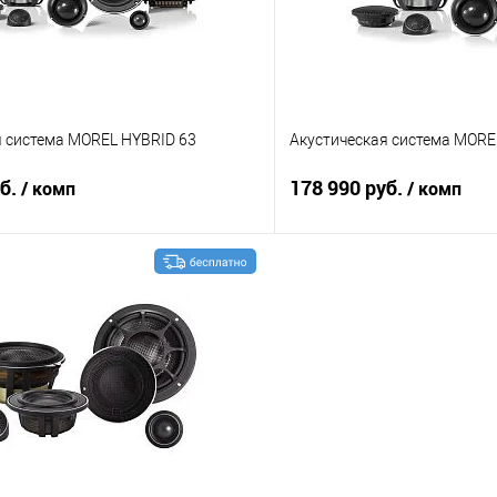
я система MOREL HYBRID 63
Акустическая система MORE
уб.
178 990 руб.
/ комп
/ комп
В корзину
В корз
В избранное
Сравнение