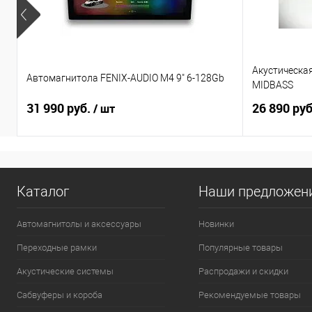
Акустическа
Автомагнитола FENIX-AUDIO M4 9" 6-128Gb
MIDBASS
31 990 руб.
26 890 ру
/ шт
Каталог
Наши предложен
Автомагнитолы и аксессуары
Новинки
Переходные рамки
Популярные товары
Акустические системы
Распродажи и скидки
Сабвуферы и короба
Рекомендуемые товары