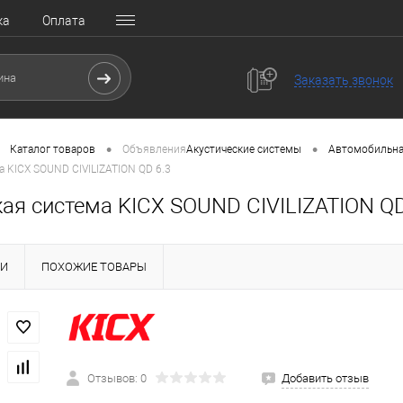
ка
Оплата
Заказать звонок
•
•
Каталог товаров
Объявления
Акустические системы
Автомобильна
а KICX SOUND CIVILIZATION QD 6.3
ая система KICX SOUND CIVILIZATION QD
КИ
ПОХОЖИЕ ТОВАРЫ
Отзывов: 0
Добавить отзыв