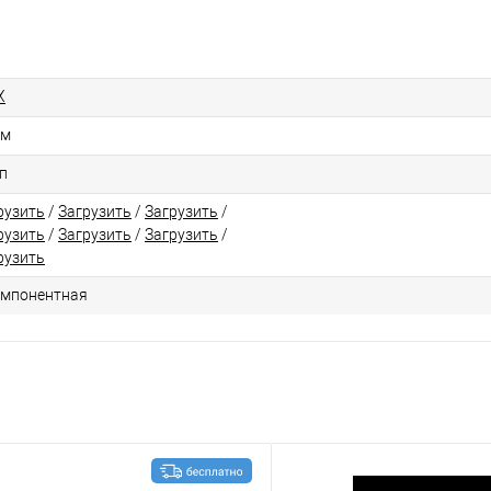
X
см
п
рузить
/
Загрузить
/
Загрузить
/
рузить
/
Загрузить
/
Загрузить
/
рузить
омпонентная