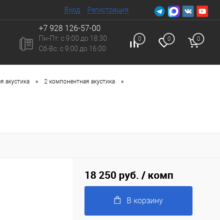
Вход
Регистрация
+7 928 126-57-00
Пн-Пт: с 9:00 до 18:30
0
0
0
Сб-Вc: с 9:00 до 16:00
•
•
я акустика
2 компонентная акустика
18 250 руб.
/ комп
В корзину