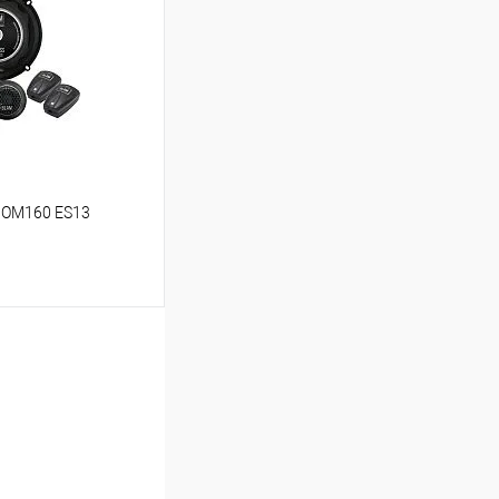
В избранное
 OM160 ES13
ину
В избранное