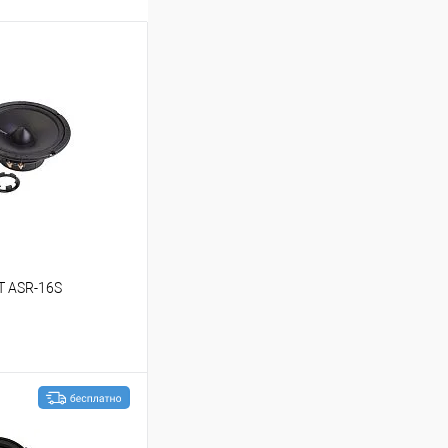
T ASR-16S
ину