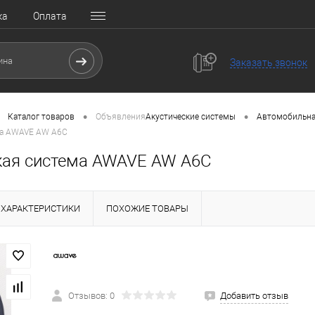
ка
Оплата
Заказать звонок
•
•
Каталог товаров
Объявления
Акустические системы
Автомобильна
ма AWAVE AW A6C
кая система AWAVE AW A6C
ХАРАКТЕРИСТИКИ
ПОХОЖИЕ ТОВАРЫ
Отзывов: 0
Добавить отзыв