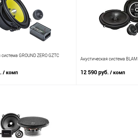
В избранное
Сравнение
я система GROUND ZERO GZTC
Акустическая система BLAM
б.
12 590 руб.
/ комп
/ комп
В корзину
В корз
В избранное
Сравнение