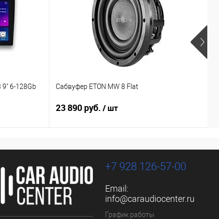
 9" 6-128Gb
Сабвуфер ETON MW 8 Flat
С
23 890 руб.
1
/ шт
+7 928 126-57-00
Email:
info@caraudiocenter.ru
График работы